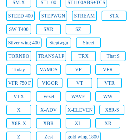
SM-X
ST1100
ST1100ABS+TCS
STEED 400
STEPWGN
STREAM
STX
SW-T400
SXR
SZ
Silver wing 400
Steptwgn
Street
TORNEO
TRANSALP
TRX
That S
Today
VAMOS
VF
VFR
VFR 750 F
VIGOR
VT
VTR
VTX
Vezel
WAVE
WW
X
X-ADV
X-ELEVEN
X8R-S
X8R-X
XBR
XL
XR
Z
Zest
gold wing 1800