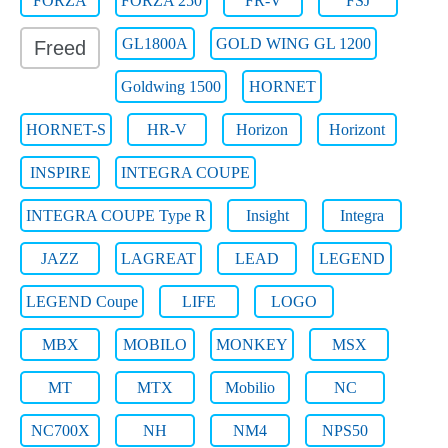
FORZA
FORZA 250
FR-V
FSJ
GL1800A
GOLD WING GL 1200
Freed
Goldwing 1500
HORNET
HORNET-S
HR-V
Horizon
Horizont
INSPIRE
INTEGRA COUPE
INTEGRA COUPE Type R
Insight
Integra
JAZZ
LAGREAT
LEAD
LEGEND
LEGEND Coupe
LIFE
LOGO
MBX
MOBILO
MONKEY
MSX
MT
MTX
Mobilio
NC
NC700X
NH
NM4
NPS50