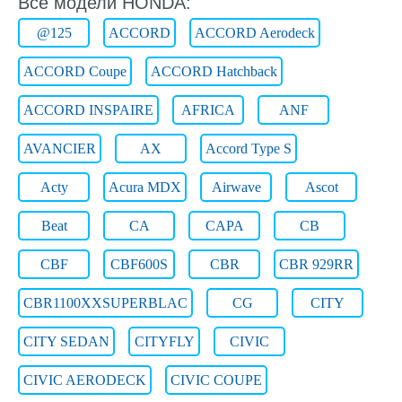
Все модели HONDA:
@125
ACCORD
ACCORD Aerodeck
ACCORD Coupe
ACCORD Hatchback
ACCORD INSPAIRE
AFRICA
ANF
AVANCIER
AX
Accord Type S
Acty
Acura MDX
Airwave
Ascot
Beat
CA
CAPA
CB
CBF
CBF600S
CBR
CBR 929RR
CBR1100XXSUPERBLAC
CG
CITY
CITY SEDAN
CITYFLY
CIVIC
CIVIC AERODECK
CIVIC COUPE