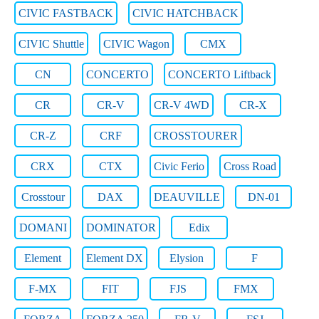
CIVIC FASTBACK
CIVIC HATCHBACK
CIVIC Shuttle
CIVIC Wagon
CMX
CN
CONCERTO
CONCERTO Liftback
CR
CR-V
CR-V 4WD
CR-X
CR-Z
CRF
CROSSTOURER
CRX
CTX
Civic Ferio
Cross Road
Crosstour
DAX
DEAUVILLE
DN-01
DOMANI
DOMINATOR
Edix
Element
Element DX
Elysion
F
F-MX
FIT
FJS
FMX