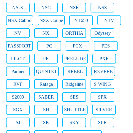
NS-X
NSC
NSR
NSS
NSX Cabrio
NSX Coupe
NT650
NTV
NV
NX
ORTHIA
Odyssey
PASSPORT
PC
PCX
PES
PILOT
PK
PRELUDE
PXR
Partner
QUINTET
REBEL
REVERE
RVF
Rafaga
Ridgeline
S-WING
S2000
SABER
SES
SFX
SGX
SH
SHUTTLE
SILVER
SJ
SK
SKY
SLR