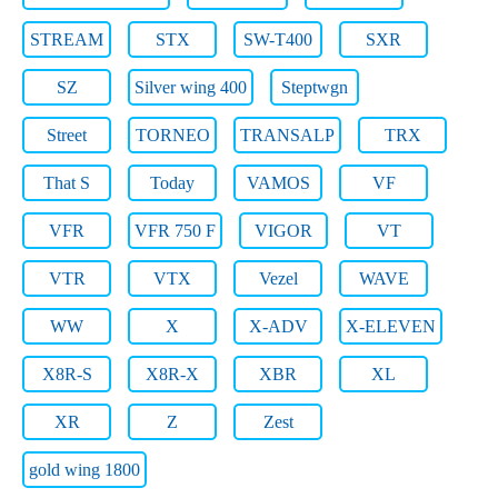
STREAM
STX
SW-T400
SXR
SZ
Silver wing 400
Steptwgn
Street
TORNEO
TRANSALP
TRX
That S
Today
VAMOS
VF
VFR
VFR 750 F
VIGOR
VT
VTR
VTX
Vezel
WAVE
WW
X
X-ADV
X-ELEVEN
X8R-S
X8R-X
XBR
XL
XR
Z
Zest
gold wing 1800