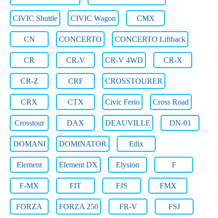
CIVIC Shuttle
CIVIC Wagon
CMX
CN
CONCERTO
CONCERTO Liftback
CR
CR-V
CR-V 4WD
CR-X
CR-Z
CRF
CROSSTOURER
CRX
CTX
Civic Ferio
Cross Road
Crosstour
DAX
DEAUVILLE
DN-01
DOMANI
DOMINATOR
Edix
Element
Element DX
Elysion
F
F-MX
FIT
FJS
FMX
FORZA
FORZA 250
FR-V
FSJ