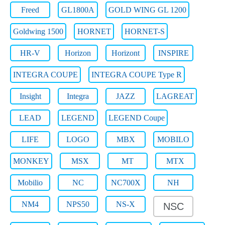
Freed
GL1800A
GOLD WING GL 1200
Goldwing 1500
HORNET
HORNET-S
HR-V
Horizon
Horizont
INSPIRE
INTEGRA COUPE
INTEGRA COUPE Type R
Insight
Integra
JAZZ
LAGREAT
LEAD
LEGEND
LEGEND Coupe
LIFE
LOGO
MBX
MOBILO
MONKEY
MSX
MT
MTX
Mobilio
NC
NC700X
NH
NM4
NPS50
NS-X
NSC