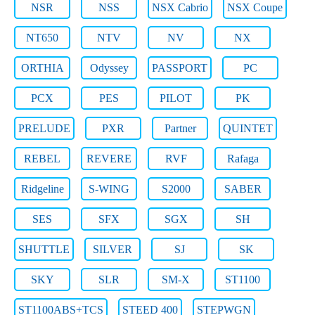
NSR
NSS
NSX Cabrio
NSX Coupe
NT650
NTV
NV
NX
ORTHIA
Odyssey
PASSPORT
PC
PCX
PES
PILOT
PK
PRELUDE
PXR
Partner
QUINTET
REBEL
REVERE
RVF
Rafaga
Ridgeline
S-WING
S2000
SABER
SES
SFX
SGX
SH
SHUTTLE
SILVER
SJ
SK
SKY
SLR
SM-X
ST1100
ST1100ABS+TCS
STEED 400
STEPWGN