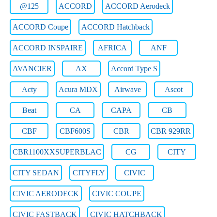
@125
ACCORD
ACCORD Aerodeck
ACCORD Coupe
ACCORD Hatchback
ACCORD INSPAIRE
AFRICA
ANF
AVANCIER
AX
Accord Type S
Acty
Acura MDX
Airwave
Ascot
Beat
CA
CAPA
CB
CBF
CBF600S
CBR
CBR 929RR
CBR1100XXSUPERBLAC
CG
CITY
CITY SEDAN
CITYFLY
CIVIC
CIVIC AERODECK
CIVIC COUPE
CIVIC FASTBACK
CIVIC HATCHBACK