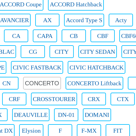
ACCORD Coupe
ACCORD Hatchback
AVANCIER
AX
Accord Type S
Acty
CA
CAPA
CB
CBF
CBF6
BLAC
CG
CITY
CITY SEDAN
CIT
PE
CIVIC FASTBACK
CIVIC HATCHBACK
CN
CONCERTO
CONCERTO Liftback
CRF
CROSSTOURER
CRX
CTX
X
DEAUVILLE
DN-01
DOMANI
nt DX
Elysion
F
F-MX
FIT