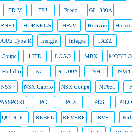
FR-V
FSJ
Freed
GL1800A
RNET
HORNET-S
HR-V
Horizon
Horizo
UPE Type R
Insight
Integra
JAZZ
 Coupe
LIFE
LOGO
MBX
MOBILO
Mobilio
NC
NC700X
NH
NM4
NSS
NSX Cabrio
NSX Coupe
NT650
PASSPORT
PC
PCX
PES
PIL
QUINTET
REBEL
REVERE
RVF
Raf