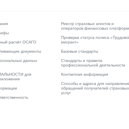
ания
Реестр страховых агентов и
операторов финансовых платформ
рифы
Проверка статуса полиса «Трудово
ьный расчёт ОСАГО
мигрант»
вливающие документы
Базовые стандарты
рсональных данных
Стандарты и правила
профессиональной деятельности
АЛЬНОСТИ для
Контактная информация
риложения
Способы и адреса для направлени
формации
обращений получателей страховых
услуг
тветственность