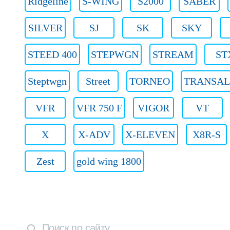
Ridgeline
S-WING
S2000
SABER
SILVER
SJ
SK
SKY
STEED 400
STEPWGN
STREAM
ST
Steptwgn
Street
TORNEO
TRANSAL
VFR
VFR 750 F
VIGOR
VT
X
X-ADV
X-ELEVEN
X8R-S
Zest
gold wing 1800