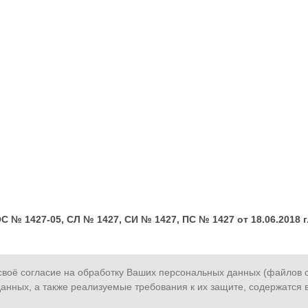
№ 1427-05, СЛ № 1427, СИ № 1427, ПС № 1427 от 18.06.2018 г.;
оё согласие на обработку Ваших персональных данных (файлов co
анных, а также реализуемые требования к их защите, содержатся 
Сообщить о
Обратная
З
мошенничестве
связь
з