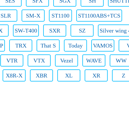
SES
SFX
SGX
SH
SHUTT
SLR
SM-X
ST1100
ST1100ABS+TCS
X
SW-T400
SXR
SZ
Silver wing
P
TRX
That S
Today
VAMOS
VTR
VTX
Vezel
WAVE
WW
X8R-X
XBR
XL
XR
Z