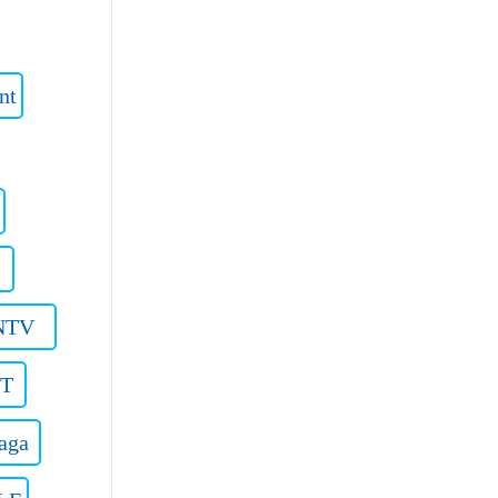
nt
NTV
OT
aga