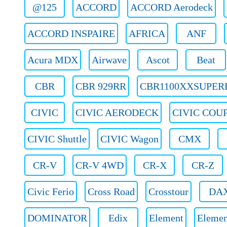
@125
ACCORD
ACCORD Aerodeck
ACCORD INSPAIRE
AFRICA
ANF
Acura MDX
Airwave
Ascot
Beat
CBR
CBR 929RR
CBR1100XXSUPER
CIVIC
CIVIC AERODECK
CIVIC COU
CIVIC Shuttle
CIVIC Wagon
CMX
CR-V
CR-V 4WD
CR-X
CR-Z
Civic Ferio
Cross Road
Crosstour
DA
DOMINATOR
Edix
Element
Eleme