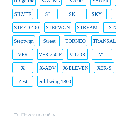
Ridgeline
S-WING
S2000
SABER
SILVER
SJ
SK
SKY
STEED 400
STEPWGN
STREAM
ST
Steptwgn
Street
TORNEO
TRANSAL
VFR
VFR 750 F
VIGOR
VT
X
X-ADV
X-ELEVEN
X8R-S
Zest
gold wing 1800