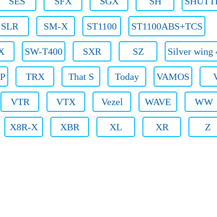
SES
SFX
SGX
SH
SHUTT
SLR
SM-X
ST1100
ST1100ABS+TCS
X
SW-T400
SXR
SZ
Silver wing
P
TRX
That S
Today
VAMOS
VTR
VTX
Vezel
WAVE
WW
X8R-X
XBR
XL
XR
Z