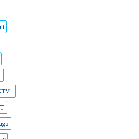
nt
NTV
OT
aga