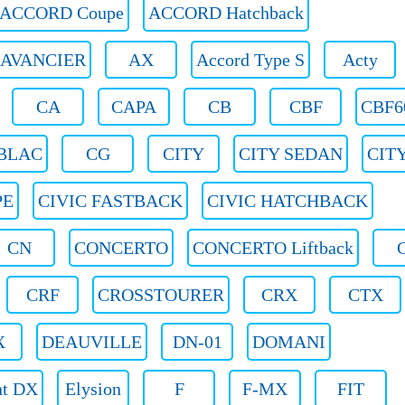
ACCORD Coupe
ACCORD Hatchback
AVANCIER
AX
Accord Type S
Acty
CA
CAPA
CB
CBF
CBF6
BLAC
CG
CITY
CITY SEDAN
CIT
PE
CIVIC FASTBACK
CIVIC HATCHBACK
CN
CONCERTO
CONCERTO Liftback
CRF
CROSSTOURER
CRX
CTX
X
DEAUVILLE
DN-01
DOMANI
nt DX
Elysion
F
F-MX
FIT