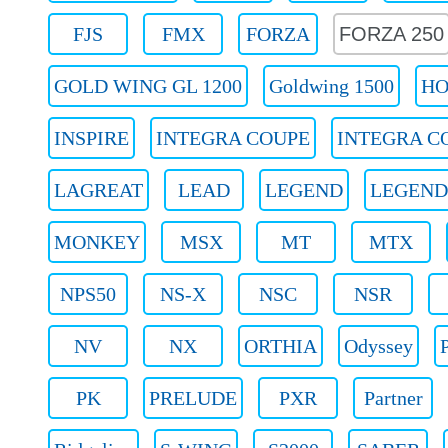
FJS
FMX
FORZA
FORZA 250
GOLD WING GL 1200
Goldwing 1500
HO
INSPIRE
INTEGRA COUPE
INTEGRA CO
LAGREAT
LEAD
LEGEND
LEGEND
MONKEY
MSX
MT
MTX
NPS50
NS-X
NSC
NSR
NV
NX
ORTHIA
Odyssey
PK
PRELUDE
PXR
Partner