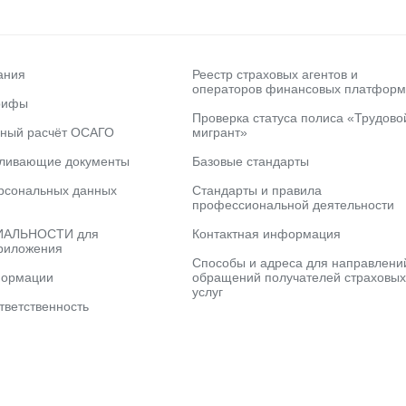
ания
Реестр страховых агентов и
операторов финансовых платформ
рифы
Проверка статуса полиса «Трудово
ьный расчёт ОСАГО
мигрант»
вливающие документы
Базовые стандарты
рсональных данных
Стандарты и правила
профессиональной деятельности
АЛЬНОСТИ для
Контактная информация
риложения
Способы и адреса для направлени
формации
обращений получателей страховых
услуг
тветственность