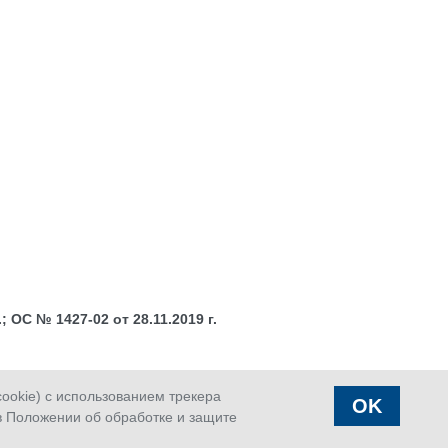
 ОС № 1427-02 от 28.11.2019 г.
okie) с использованием трекера
OK
в Положении об обработке и защите
аказать
Страховой
Офисы
вонок
случай