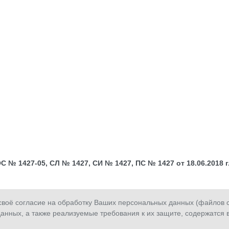
№ 1427-05, СЛ № 1427, СИ № 1427, ПС № 1427 от 18.06.2018 г.;
оё согласие на обработку Ваших персональных данных (файлов co
анных, а также реализуемые требования к их защите, содержатся 
Сообщить о
Обратная
З
мошенничестве
связь
з