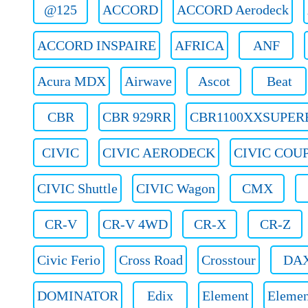
@125
ACCORD
ACCORD Aerodeck
ACCORD INSPAIRE
AFRICA
ANF
Acura MDX
Airwave
Ascot
Beat
CBR
CBR 929RR
CBR1100XXSUPER
CIVIC
CIVIC AERODECK
CIVIC COU
CIVIC Shuttle
CIVIC Wagon
CMX
CR-V
CR-V 4WD
CR-X
CR-Z
Civic Ferio
Cross Road
Crosstour
DA
DOMINATOR
Edix
Element
Eleme