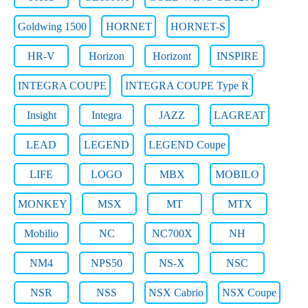
Goldwing 1500
HORNET
HORNET-S
HR-V
Horizon
Horizont
INSPIRE
INTEGRA COUPE
INTEGRA COUPE Type R
Insight
Integra
JAZZ
LAGREAT
LEAD
LEGEND
LEGEND Coupe
LIFE
LOGO
MBX
MOBILO
MONKEY
MSX
MT
MTX
Mobilio
NC
NC700X
NH
NM4
NPS50
NS-X
NSC
NSR
NSS
NSX Cabrio
NSX Coupe