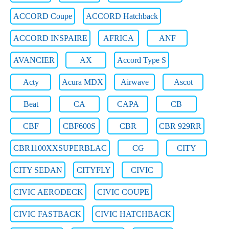
ACCORD Coupe
ACCORD Hatchback
ACCORD INSPAIRE
AFRICA
ANF
AVANCIER
AX
Accord Type S
Acty
Acura MDX
Airwave
Ascot
Beat
CA
CAPA
CB
CBF
CBF600S
CBR
CBR 929RR
CBR1100XXSUPERBLAC
CG
CITY
CITY SEDAN
CITYFLY
CIVIC
CIVIC AERODECK
CIVIC COUPE
CIVIC FASTBACK
CIVIC HATCHBACK