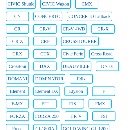
CIVIC Shuttle
CIVIC Wagon
CMX
CN
CONCERTO
CONCERTO Liftback
CR
CR-V
CR-V 4WD
CR-X
CR-Z
CRF
CROSSTOURER
CRX
CTX
Civic Ferio
Cross Road
Crosstour
DAX
DEAUVILLE
DN-01
DOMANI
DOMINATOR
Edix
Element
Element DX
Elysion
F
F-MX
FIT
FJS
FMX
FORZA
FORZA 250
FR-V
FSJ
Freed
GL1800A
GOLD WING GL 1200