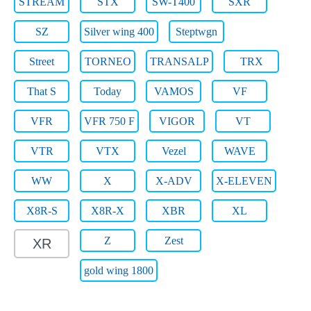
STREAM
STX
SW-T400
SXR
SZ
Silver wing 400
Steptwgn
Street
TORNEO
TRANSALP
TRX
That S
Today
VAMOS
VF
VFR
VFR 750 F
VIGOR
VT
VTR
VTX
Vezel
WAVE
WW
X
X-ADV
X-ELEVEN
X8R-S
X8R-X
XBR
XL
Z
Zest
XR
gold wing 1800