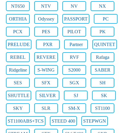
NT650
NTV
NV
NX
ORTHIA
Odyssey
PASSPORT
PC
PCX
PES
PILOT
PK
PRELUDE
PXR
Partner
QUINTET
REBEL
REVERE
RVF
Rafaga
Ridgeline
S-WING
S2000
SABER
SES
SFX
SGX
SH
SHUTTLE
SILVER
SJ
SK
SKY
SLR
SM-X
ST1100
ST1100ABS+TCS
STEED 400
STEPWGN