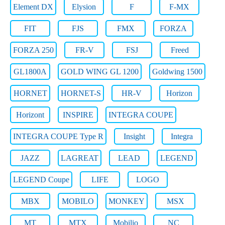
Element DX
Elysion
F
F-MX
FIT
FJS
FMX
FORZA
FORZA 250
FR-V
FSJ
Freed
GL1800A
GOLD WING GL 1200
Goldwing 1500
HORNET
HORNET-S
HR-V
Horizon
Horizont
INSPIRE
INTEGRA COUPE
INTEGRA COUPE Type R
Insight
Integra
JAZZ
LAGREAT
LEAD
LEGEND
LEGEND Coupe
LIFE
LOGO
MBX
MOBILO
MONKEY
MSX
MT
MTX
Mobilio
NC