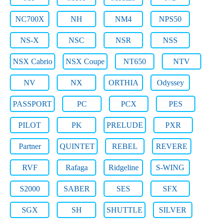
NC700X
NH
NM4
NPS50
NS-X
NSC
NSR
NSS
NSX Cabrio
NSX Coupe
NT650
NTV
NV
NX
ORTHIA
Odyssey
PASSPORT
PC
PCX
PES
PILOT
PK
PRELUDE
PXR
Partner
QUINTET
REBEL
REVERE
RVF
Rafaga
Ridgeline
S-WING
S2000
SABER
SES
SFX
SGX
SH
SHUTTLE
SILVER