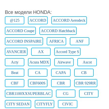
Все модели HONDA:
@125
ACCORD
ACCORD Aerodeck
ACCORD Coupe
ACCORD Hatchback
ACCORD INSPAIRE
AFRICA
ANF
AVANCIER
AX
Accord Type S
Acty
Acura MDX
Airwave
Ascot
Beat
CA
CAPA
CB
CBF
CBF600S
CBR
CBR 929RR
CBR1100XXSUPERBLAC
CG
CITY
CITY SEDAN
CITYFLY
CIVIC