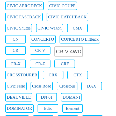
CIVIC AERODECK
CIVIC COUPE
CIVIC FASTBACK
CIVIC HATCHBACK
CIVIC Shuttle
CIVIC Wagon
CMX
CN
CONCERTO
CONCERTO Liftback
CR
CR-V
CR-V 4WD
CR-X
CR-Z
CRF
CROSSTOURER
CRX
CTX
Civic Ferio
Cross Road
Crosstour
DAX
DEAUVILLE
DN-01
DOMANI
DOMINATOR
Edix
Element