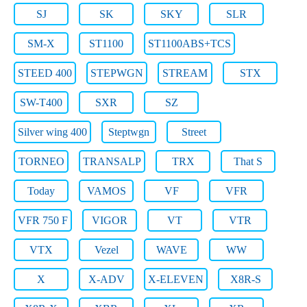
SJ
SK
SKY
SLR
SM-X
ST1100
ST1100ABS+TCS
STEED 400
STEPWGN
STREAM
STX
SW-T400
SXR
SZ
Silver wing 400
Steptwgn
Street
TORNEO
TRANSALP
TRX
That S
Today
VAMOS
VF
VFR
VFR 750 F
VIGOR
VT
VTR
VTX
Vezel
WAVE
WW
X
X-ADV
X-ELEVEN
X8R-S