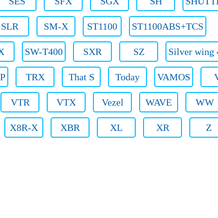
SES
SFX
SGX
SH
SHUTT
SLR
SM-X
ST1100
ST1100ABS+TCS
X
SW-T400
SXR
SZ
Silver wing
P
TRX
That S
Today
VAMOS
VTR
VTX
Vezel
WAVE
WW
X8R-X
XBR
XL
XR
Z