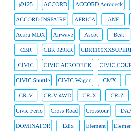
@125
ACCORD
ACCORD Aerodeck
ACCORD INSPAIRE
AFRICA
ANF
Acura MDX
Airwave
Ascot
Beat
CBR
CBR 929RR
CBR1100XXSUPER
CIVIC
CIVIC AERODECK
CIVIC COU
CIVIC Shuttle
CIVIC Wagon
CMX
CR-V
CR-V 4WD
CR-X
CR-Z
Civic Ferio
Cross Road
Crosstour
DA
DOMINATOR
Edix
Element
Eleme