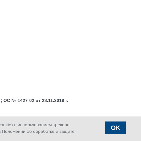
 ОС № 1427-02 от 28.11.2019 г.
okie) с использованием трекера
OK
в Положении об обработке и защите
аказать
Страховой
Офисы
вонок
случай