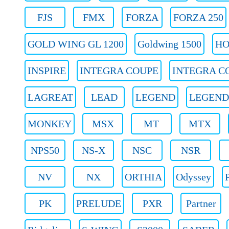
FJS
FMX
FORZA
FORZA 250
GOLD WING GL 1200
Goldwing 1500
HO
INSPIRE
INTEGRA COUPE
INTEGRA CO
LAGREAT
LEAD
LEGEND
LEGEND
MONKEY
MSX
MT
MTX
NPS50
NS-X
NSC
NSR
NV
NX
ORTHIA
Odyssey
PK
PRELUDE
PXR
Partner