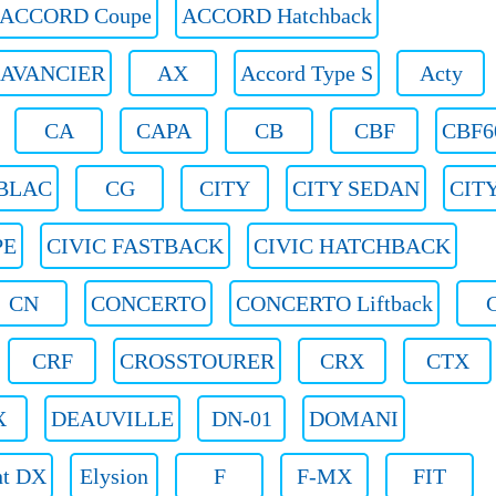
ACCORD Coupe
ACCORD Hatchback
AVANCIER
AX
Accord Type S
Acty
CA
CAPA
CB
CBF
CBF6
BLAC
CG
CITY
CITY SEDAN
CIT
PE
CIVIC FASTBACK
CIVIC HATCHBACK
CN
CONCERTO
CONCERTO Liftback
CRF
CROSSTOURER
CRX
CTX
X
DEAUVILLE
DN-01
DOMANI
nt DX
Elysion
F
F-MX
FIT