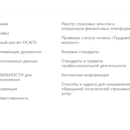
ания
Реестр страховых агентов и
операторов финансовых платформ
рифы
Проверка статуса полиса «Трудово
ьный расчёт ОСАГО
мигрант»
вливающие документы
Базовые стандарты
рсональных данных
Стандарты и правила
профессиональной деятельности
АЛЬНОСТИ для
Контактная информация
риложения
Способы и адреса для направлени
формации
обращений получателей страховых
услуг
тветственность