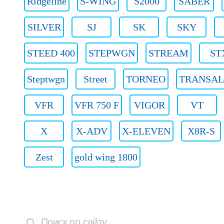
Ridgeline
S-WING
S2000
SABER
SILVER
SJ
SK
SKY
STEED 400
STEPWGN
STREAM
ST
Steptwgn
Street
TORNEO
TRANSAL
VFR
VFR 750 F
VIGOR
VT
X
X-ADV
X-ELEVEN
X8R-S
Zest
gold wing 1800