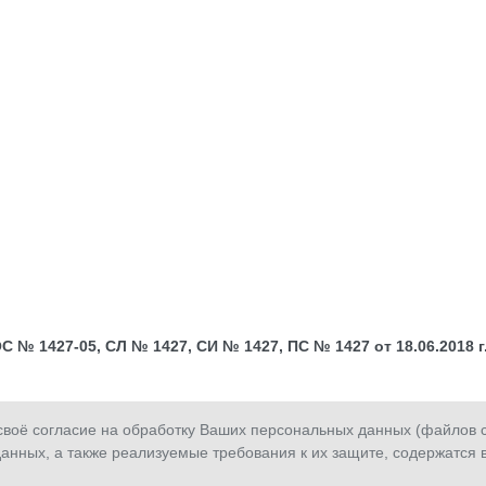
№ 1427-05, СЛ № 1427, СИ № 1427, ПС № 1427 от 18.06.2018 г.;
оё согласие на обработку Ваших персональных данных (файлов co
анных, а также реализуемые требования к их защите, содержатся 
Сообщить о
Обратная
З
мошенничестве
связь
з