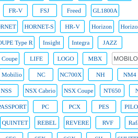
FR-V
FSJ
Freed
GL1800A
RNET
HORNET-S
HR-V
Horizon
Horizo
UPE Type R
Insight
Integra
JAZZ
 Coupe
LIFE
LOGO
MBX
MOBILO
Mobilio
NC
NC700X
NH
NM4
NSS
NSX Cabrio
NSX Coupe
NT650
PASSPORT
PC
PCX
PES
PIL
QUINTET
REBEL
REVERE
RVF
Raf