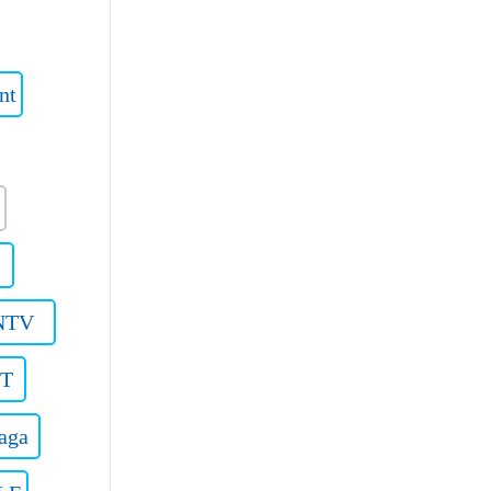
nt
NTV
OT
aga