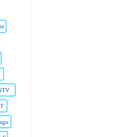
nt
NTV
OT
aga