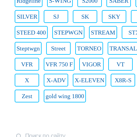
Ridgeline
S-WING
S2000
SABER
SILVER
SJ
SK
SKY
STEED 400
STEPWGN
STREAM
ST
Steptwgn
Street
TORNEO
TRANSAL
VFR
VFR 750 F
VIGOR
VT
X
X-ADV
X-ELEVEN
X8R-S
Zest
gold wing 1800