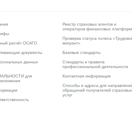
ания
Реестр страховых агентов и
операторов финансовых платформ
рифы
Проверка статуса полиса «Трудово
ьный расчёт ОСАГО
мигрант»
вливающие документы
Базовые стандарты
рсональных данных
Стандарты и правила
профессиональной деятельности
АЛЬНОСТИ для
Контактная информация
риложения
Способы и адреса для направлени
формации
обращений получателей страховых
услуг
тветственность