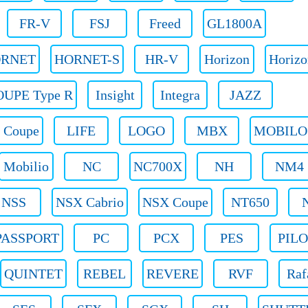
FR-V
FSJ
Freed
GL1800A
RNET
HORNET-S
HR-V
Horizon
Horizo
UPE Type R
Insight
Integra
JAZZ
 Coupe
LIFE
LOGO
MBX
MOBILO
Mobilio
NC
NC700X
NH
NM4
NSS
NSX Cabrio
NSX Coupe
NT650
PASSPORT
PC
PCX
PES
PIL
QUINTET
REBEL
REVERE
RVF
Raf