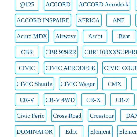
@125
ACCORD
ACCORD Aerodeck
ACCORD INSPAIRE
AFRICA
ANF
Acura MDX
Airwave
Ascot
Beat
CBR
CBR 929RR
CBR1100XXSUPER
CIVIC
CIVIC AERODECK
CIVIC COU
CIVIC Shuttle
CIVIC Wagon
CMX
CR-V
CR-V 4WD
CR-X
CR-Z
Civic Ferio
Cross Road
Crosstour
DA
DOMINATOR
Edix
Element
Eleme