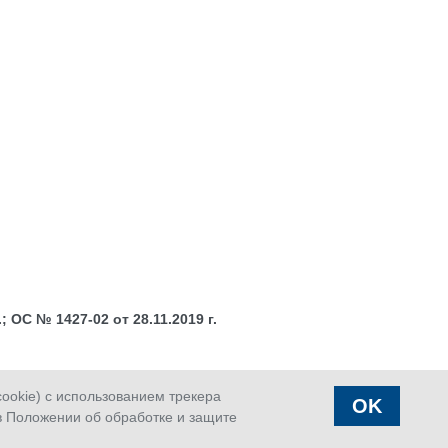
 ОС № 1427-02 от 28.11.2019 г.
okie) с использованием трекера
OK
в Положении об обработке и защите
аказать
Страховой
Офисы
вонок
случай