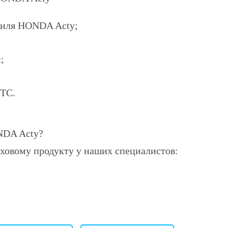
биля HONDA Acty;
;
ПТС.
NDA Acty?
ховому продукту у наших специалистов: