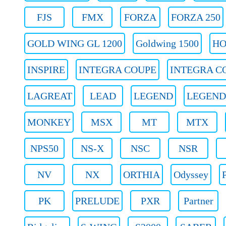
FJS
FMX
FORZA
FORZA 250
GOLD WING GL 1200
Goldwing 1500
HO
INSPIRE
INTEGRA COUPE
INTEGRA CO
LAGREAT
LEAD
LEGEND
LEGEND
MONKEY
MSX
MT
MTX
NPS50
NS-X
NSC
NSR
NV
NX
ORTHIA
Odyssey
PK
PRELUDE
PXR
Partner