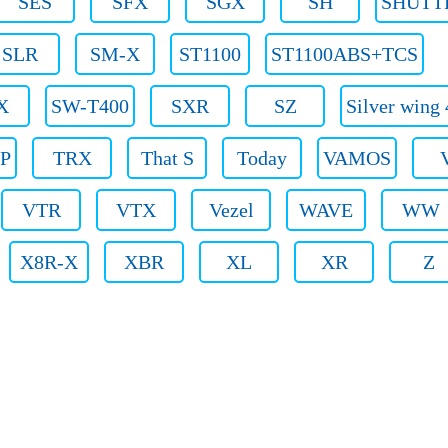
SES
SFX
SGX
SH
SHUTT
SLR
SM-X
ST1100
ST1100ABS+TCS
X
SW-T400
SXR
SZ
Silver wing
P
TRX
That S
Today
VAMOS
VTR
VTX
Vezel
WAVE
WW
X8R-X
XBR
XL
XR
Z