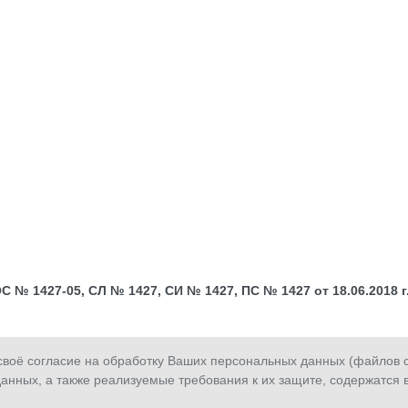
№ 1427-05, СЛ № 1427, СИ № 1427, ПС № 1427 от 18.06.2018 г.;
оё согласие на обработку Ваших персональных данных (файлов co
анных, а также реализуемые требования к их защите, содержатся 
Сообщить о
Обратная
З
мошенничестве
связь
з