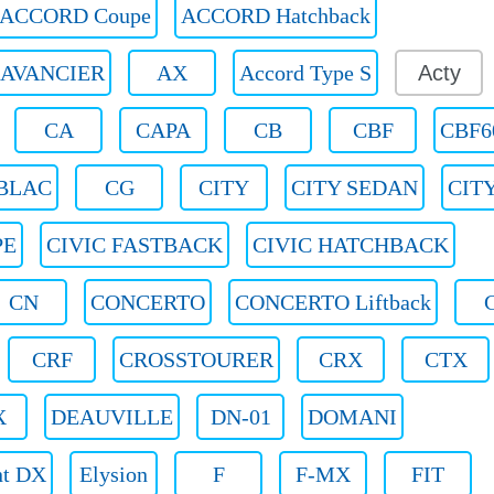
ACCORD Coupe
ACCORD Hatchback
AVANCIER
AX
Accord Type S
Acty
CA
CAPA
CB
CBF
CBF6
BLAC
CG
CITY
CITY SEDAN
CIT
PE
CIVIC FASTBACK
CIVIC HATCHBACK
CN
CONCERTO
CONCERTO Liftback
CRF
CROSSTOURER
CRX
CTX
X
DEAUVILLE
DN-01
DOMANI
nt DX
Elysion
F
F-MX
FIT