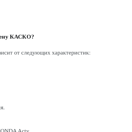
цену КАСКО?
исит от следующих характеристик:
я.
HONDA Acty