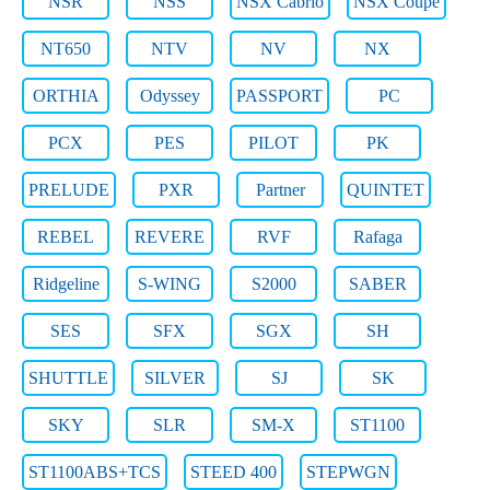
NSR
NSS
NSX Cabrio
NSX Coupe
NT650
NTV
NV
NX
ORTHIA
Odyssey
PASSPORT
PC
PCX
PES
PILOT
PK
PRELUDE
PXR
Partner
QUINTET
REBEL
REVERE
RVF
Rafaga
Ridgeline
S-WING
S2000
SABER
SES
SFX
SGX
SH
SHUTTLE
SILVER
SJ
SK
SKY
SLR
SM-X
ST1100
ST1100ABS+TCS
STEED 400
STEPWGN