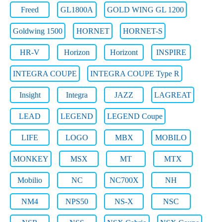
Freed
GL1800A
GOLD WING GL 1200
Goldwing 1500
HORNET
HORNET-S
HR-V
Horizon
Horizont
INSPIRE
INTEGRA COUPE
INTEGRA COUPE Type R
Insight
Integra
JAZZ
LAGREAT
LEAD
LEGEND
LEGEND Coupe
LIFE
LOGO
MBX
MOBILO
MONKEY
MSX
MT
MTX
Mobilio
NC
NC700X
NH
NM4
NPS50
NS-X
NSC