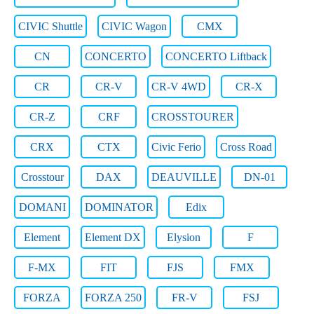
CIVIC Shuttle
CIVIC Wagon
CMX
CN
CONCERTO
CONCERTO Liftback
CR
CR-V
CR-V 4WD
CR-X
CR-Z
CRF
CROSSTOURER
CRX
CTX
Civic Ferio
Cross Road
Crosstour
DAX
DEAUVILLE
DN-01
DOMANI
DOMINATOR
Edix
Element
Element DX
Elysion
F
F-MX
FIT
FJS
FMX
FORZA
FORZA 250
FR-V
FSJ