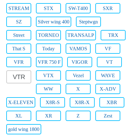
STREAM
STX
SW-T400
SXR
SZ
Silver wing 400
Steptwgn
Street
TORNEO
TRANSALP
TRX
That S
Today
VAMOS
VF
VFR
VFR 750 F
VIGOR
VT
VTX
Vezel
WAVE
VTR
WW
X
X-ADV
X-ELEVEN
X8R-S
X8R-X
XBR
XL
XR
Z
Zest
gold wing 1800