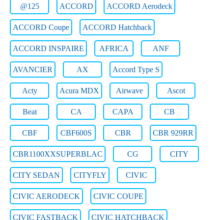
@125
ACCORD
ACCORD Aerodeck
ACCORD Coupe
ACCORD Hatchback
ACCORD INSPAIRE
AFRICA
ANF
AVANCIER
AX
Accord Type S
Acty
Acura MDX
Airwave
Ascot
Beat
CA
CAPA
CB
CBF
CBF600S
CBR
CBR 929RR
CBR1100XXSUPERBLAC
CG
CITY
CITY SEDAN
CITYFLY
CIVIC
CIVIC AERODECK
CIVIC COUPE
CIVIC FASTBACK
CIVIC HATCHBACK