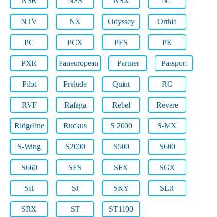
NSR
NSS
NSX
NT
NTV
NX
Odyssey
Orthia
PC
PCX
PES
PK
PXR
Paneuropean
Partner
Passport
Pilot
Prelude
Quint
RC
RVF
Rafaga
Rebel
Revere
Ridgeline
Ruckus
S 2000
S-MX
S-Wing
S2000
S500
S600
S660
SES
SFX
SGX
SH
SJ
SKY
SLR
SRX
ST
ST1100