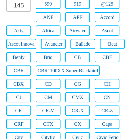
599
919
@125
145
ANF
APE
Accord
Acty
Africa
Airwave
Ascot
Ascot Innova
Avancier
Ballade
Beat
Benly
Brio
CB
CBF
CBR
CBR1100XX Super Blackbird
CBX
CD
CG
CH
CJ
CM
CMX
CN
CR
CR-V
CR-X
CR-Z
CRF
CTX
CX
Capa
City
Cityfly
Civic
Civic Ferio