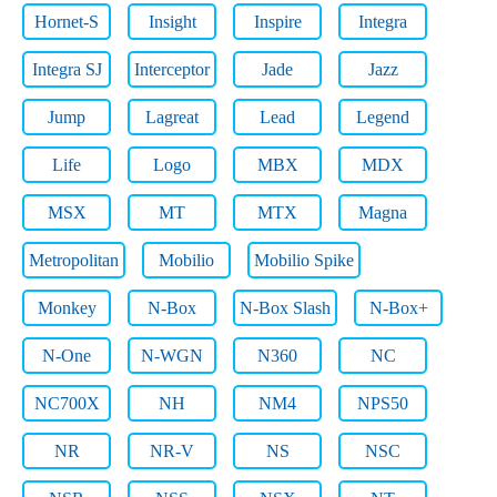
Hornet-S
Insight
Inspire
Integra
Integra SJ
Interceptor
Jade
Jazz
Jump
Lagreat
Lead
Legend
Life
Logo
MBX
MDX
MSX
MT
MTX
Magna
Metropolitan
Mobilio
Mobilio Spike
Monkey
N-Box
N-Box Slash
N-Box+
N-One
N-WGN
N360
NC
NC700X
NH
NM4
NPS50
NR
NR-V
NS
NSC