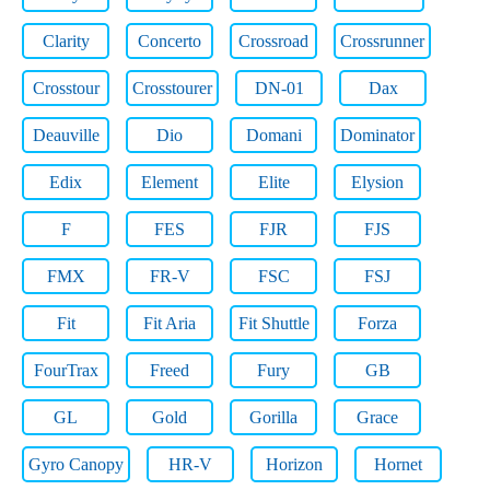
Clarity
Concerto
Crossroad
Crossrunner
Crosstour
Crosstourer
DN-01
Dax
Deauville
Dio
Domani
Dominator
Edix
Element
Elite
Elysion
F
FES
FJR
FJS
FMX
FR-V
FSC
FSJ
Fit
Fit Aria
Fit Shuttle
Forza
FourTrax
Freed
Fury
GB
GL
Gold
Gorilla
Grace
Gyro Canopy
HR-V
Horizon
Hornet