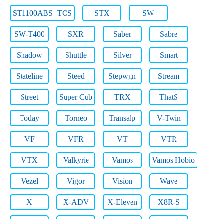
ST1100ABS+TCS
STX
SW
SW-T400
SXR
Saber
Sabre
Shadow
Shuttle
Silver
Smart
Stateline
Steed
Stepwgn
Stream
Street
Super Cub
TRX
ThatS
Today
Torneo
Transalp
V-Twin
VF
VFR
VT
VTR
VTX
Valkyrie
Vamos
Vamos Hobio
Vezel
Vigor
Vision
Wave
X
X-ADV
X-Eleven
X8R-S