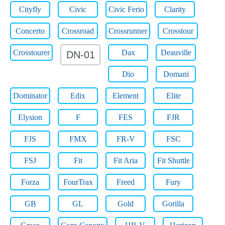
Cityfly
Civic
Civic Ferio
Clarity
Concerto
Crossroad
Crossrunner
Crosstour
Crosstourer
Dax
Deauville
DN-01
Dio
Domani
Dominator
Edix
Element
Elite
Elysion
F
FES
FJR
FJS
FMX
FR-V
FSC
FSJ
Fit
Fit Aria
Fit Shuttle
Forza
FourTrax
Freed
Fury
GB
GL
Gold
Gorilla