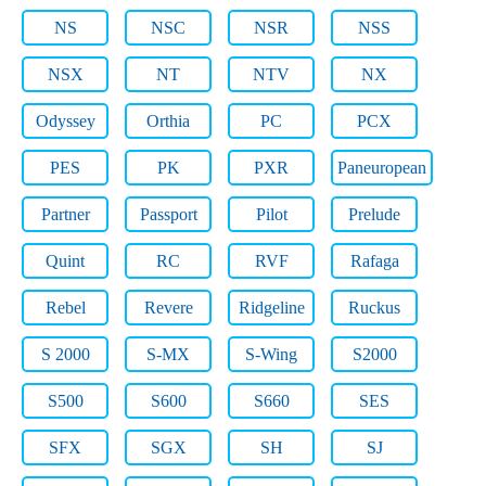
NS
NSC
NSR
NSS
NSX
NT
NTV
NX
Odyssey
Orthia
PC
PCX
PES
PK
PXR
Paneuropean
Partner
Passport
Pilot
Prelude
Quint
RC
RVF
Rafaga
Rebel
Revere
Ridgeline
Ruckus
S 2000
S-MX
S-Wing
S2000
S500
S600
S660
SES
SFX
SGX
SH
SJ