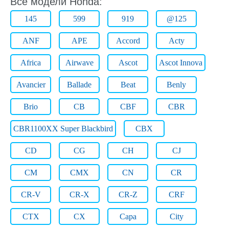
Все модели Honda:
145
599
919
@125
ANF
APE
Accord
Acty
Africa
Airwave
Ascot
Ascot Innova
Avancier
Ballade
Beat
Benly
Brio
CB
CBF
CBR
CBR1100XX Super Blackbird
CBX
CD
CG
CH
CJ
CM
CMX
CN
CR
CR-V
CR-X
CR-Z
CRF
CTX
CX
Capa
City