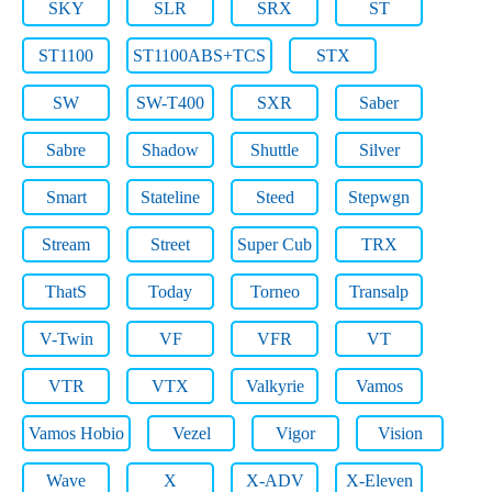
SKY
SLR
SRX
ST
ST1100
ST1100ABS+TCS
STX
SW
SW-T400
SXR
Saber
Sabre
Shadow
Shuttle
Silver
Smart
Stateline
Steed
Stepwgn
Stream
Street
Super Cub
TRX
ThatS
Today
Torneo
Transalp
V-Twin
VF
VFR
VT
VTR
VTX
Valkyrie
Vamos
Vamos Hobio
Vezel
Vigor
Vision
Wave
X
X-ADV
X-Eleven