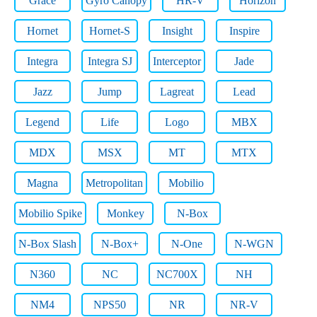
Grace
Gyro Canopy
HR-V
Horizon
Hornet
Hornet-S
Insight
Inspire
Integra
Integra SJ
Interceptor
Jade
Jazz
Jump
Lagreat
Lead
Legend
Life
Logo
MBX
MDX
MSX
MT
MTX
Magna
Metropolitan
Mobilio
Mobilio Spike
Monkey
N-Box
N-Box Slash
N-Box+
N-One
N-WGN
N360
NC
NC700X
NH
NM4
NPS50
NR
NR-V