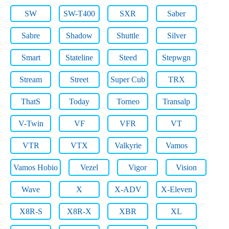
SW
SW-T400
SXR
Saber
Sabre
Shadow
Shuttle
Silver
Smart
Stateline
Steed
Stepwgn
Stream
Street
Super Cub
TRX
ThatS
Today
Torneo
Transalp
V-Twin
VF
VFR
VT
VTR
VTX
Valkyrie
Vamos
Vamos Hobio
Vezel
Vigor
Vision
Wave
X
X-ADV
X-Eleven
X8R-S
X8R-X
XBR
XL