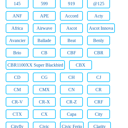
145
599
919
@125
ANF
APE
Accord
Acty
Africa
Airwave
Ascot
Ascot Innova
Avancier
Ballade
Beat
Benly
Brio
CB
CBF
CBR
CBR1100XX Super Blackbird
CBX
CD
CG
CH
CJ
CM
CMX
CN
CR
CR-V
CR-X
CR-Z
CRF
CTX
CX
Capa
City
Cityfly
Civic
Civic Ferio
Clarity