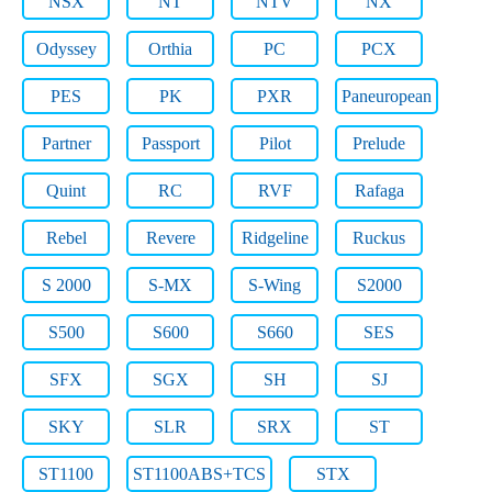
NSX
NT
NTV
NX
Odyssey
Orthia
PC
PCX
PES
PK
PXR
Paneuropean
Partner
Passport
Pilot
Prelude
Quint
RC
RVF
Rafaga
Rebel
Revere
Ridgeline
Ruckus
S 2000
S-MX
S-Wing
S2000
S500
S600
S660
SES
SFX
SGX
SH
SJ
SKY
SLR
SRX
ST
ST1100
ST1100ABS+TCS
STX