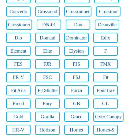
Concerto
Crossroad
Crossrunner
Crosstour
Crosstourer
DN-01
Dax
Deauville
Dio
Domani
Dominator
Edix
Element
Elite
Elysion
F
FES
FJR
FJS
FMX
FR-V
FSC
FSJ
Fit
Fit Aria
Fit Shuttle
Forza
FourTrax
Freed
Fury
GB
GL
Gold
Gorilla
Grace
Gyro Canopy
HR-V
Horizon
Hornet
Hornet-S