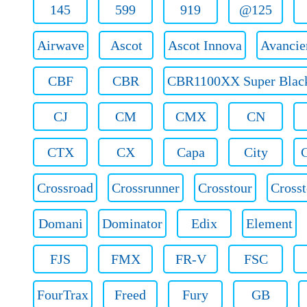
145
599
919
@125
Airwave
Ascot
Ascot Innova
Avancie
CBF
CBR
CBR1100XX Super Blac
CJ
CM
CMX
CN
CTX
CX
Capa
City
C
Crossroad
Crossrunner
Crosstour
Crosst
Domani
Dominator
Edix
Element
FJS
FMX
FR-V
FSC
FourTrax
Freed
Fury
GB