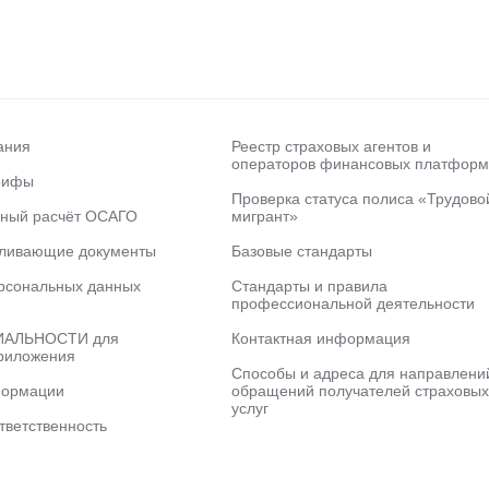
ания
Реестр страховых агентов и
операторов финансовых платформ
рифы
Проверка статуса полиса «Трудово
ьный расчёт ОСАГО
мигрант»
вливающие документы
Базовые стандарты
рсональных данных
Стандарты и правила
профессиональной деятельности
АЛЬНОСТИ для
Контактная информация
риложения
Способы и адреса для направлени
формации
обращений получателей страховых
услуг
тветственность