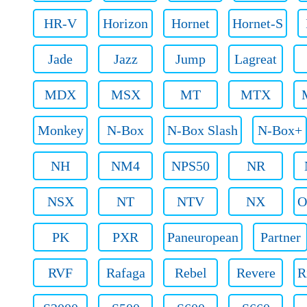
HR-V
Horizon
Hornet
Hornet-S
Jade
Jazz
Jump
Lagreat
MDX
MSX
MT
MTX
Monkey
N-Box
N-Box Slash
N-Box+
NH
NM4
NPS50
NR
NSX
NT
NTV
NX
O
PK
PXR
Paneuropean
Partner
RVF
Rafaga
Rebel
Revere
R