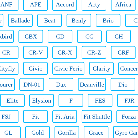
ANF
APE
Accord
Acty
Africa
r
Ballade
Beat
Benly
Brio
C
kbird
CBX
CD
CG
CH
CR
CR-V
CR-X
CR-Z
CRF
ityfly
Civic
Civic Ferio
Clarity
Concer
ourer
DN-01
Dax
Deauville
Dio
Elite
Elysion
F
FES
FJR
FSJ
Fit
Fit Aria
Fit Shuttle
Forza
GL
Gold
Gorilla
Grace
Gyro Ca