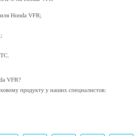
биля Honda VFR;
;
ПТС.
da VFR?
ховому продукту у наших специалистов: