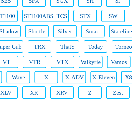
SES
SFX
SGX
SH
SJ
T1100
ST1100ABS+TCS
STX
SW
Shadow
Shuttle
Silver
Smart
Stateline
uper Cub
TRX
ThatS
Today
Torneo
VT
VTR
VTX
Valkyrie
Vamos
Wave
X
X-ADV
X-Eleven
X8
XLV
XR
XRV
Z
Zest