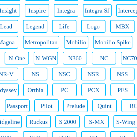
Insight
Inspire
Integra
Integra SJ
Interce
Lead
Legend
Life
Logo
MBX
Magna
Metropolitan
Mobilio
Mobilio Spike
N-One
N-WGN
N360
NC
NC7
NR-V
NS
NSC
NSR
NSS
dyssey
Orthia
PC
PCX
PES
Passport
Pilot
Prelude
Quint
R
idgeline
Ruckus
S 2000
S-MX
S-Wing