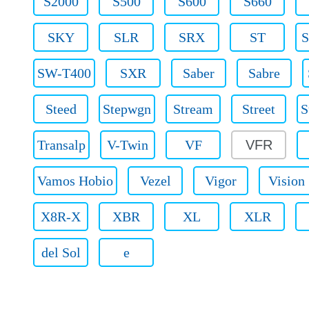
S2000
S500
S600
S660
SKY
SLR
SRX
ST
S
SW-T400
SXR
Saber
Sabre
Steed
Stepwgn
Stream
Street
S
Transalp
V-Twin
VF
VFR
Vamos Hobio
Vezel
Vigor
Vision
X8R-X
XBR
XL
XLR
del Sol
e