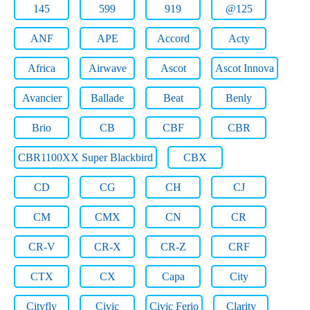
145
599
919
@125
ANF
APE
Accord
Acty
Africa
Airwave
Ascot
Ascot Innova
Avancier
Ballade
Beat
Benly
Brio
CB
CBF
CBR
CBR1100XX Super Blackbird
CBX
CD
CG
CH
CJ
CM
CMX
CN
CR
CR-V
CR-X
CR-Z
CRF
CTX
CX
Capa
City
Cityfly
Civic
Civic Ferio
Clarity