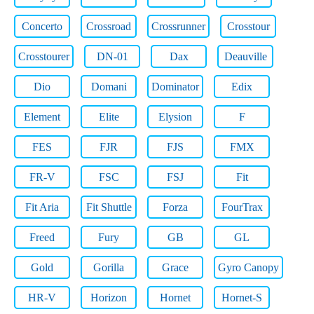
Concerto
Crossroad
Crossrunner
Crosstour
Crosstourer
DN-01
Dax
Deauville
Dio
Domani
Dominator
Edix
Element
Elite
Elysion
F
FES
FJR
FJS
FMX
FR-V
FSC
FSJ
Fit
Fit Aria
Fit Shuttle
Forza
FourTrax
Freed
Fury
GB
GL
Gold
Gorilla
Grace
Gyro Canopy
HR-V
Horizon
Hornet
Hornet-S