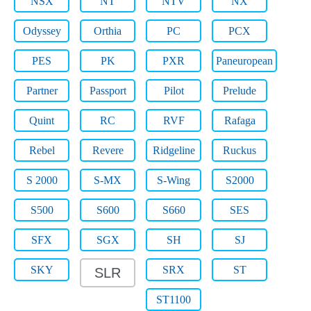
NSX
NT
NTV
NX
Odyssey
Orthia
PC
PCX
PES
PK
PXR
Paneuropean
Partner
Passport
Pilot
Prelude
Quint
RC
RVF
Rafaga
Rebel
Revere
Ridgeline
Ruckus
S 2000
S-MX
S-Wing
S2000
S500
S600
S660
SES
SFX
SGX
SH
SJ
SKY
SRX
ST
SLR
ST1100