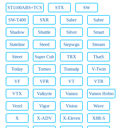
ST1100ABS+TCS
STX
SW
SW-T400
SXR
Saber
Sabre
Shadow
Shuttle
Silver
Smart
Stateline
Steed
Stepwgn
Stream
Street
Super Cub
TRX
ThatS
Today
Torneo
Transalp
V-Twin
VF
VFR
VT
VTR
VTX
Valkyrie
Vamos
Vamos Hobio
Vezel
Vigor
Vision
Wave
X
X-ADV
X-Eleven
X8R-S