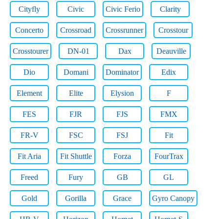
Cityfly
Civic
Civic Ferio
Clarity
Concerto
Crossroad
Crossrunner
Crosstour
Crosstourer
DN-01
Dax
Deauville
Dio
Domani
Dominator
Edix
Element
Elite
Elysion
F
FES
FJR
FJS
FMX
FR-V
FSC
FSJ
Fit
Fit Aria
Fit Shuttle
Forza
FourTrax
Freed
Fury
GB
GL
Gold
Gorilla
Grace
Gyro Canopy