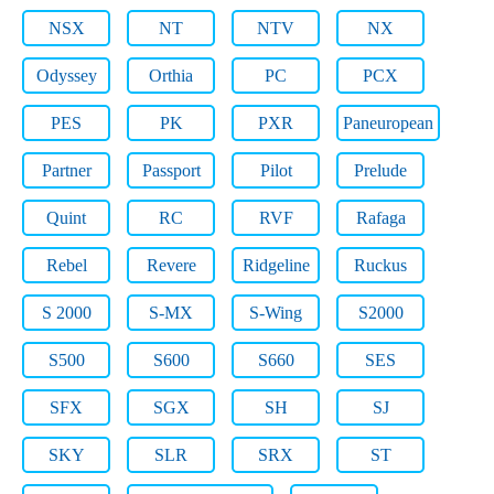
NSX
NT
NTV
NX
Odyssey
Orthia
PC
PCX
PES
PK
PXR
Paneuropean
Partner
Passport
Pilot
Prelude
Quint
RC
RVF
Rafaga
Rebel
Revere
Ridgeline
Ruckus
S 2000
S-MX
S-Wing
S2000
S500
S600
S660
SES
SFX
SGX
SH
SJ
SKY
SLR
SRX
ST