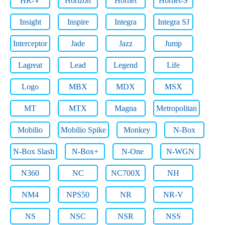
HR-V
Horizon
Hornet
Hornet-S
Insight
Inspire
Integra
Integra SJ
Interceptor
Jade
Jazz
Jump
Lagreat
Lead
Legend
Life
Logo
MBX
MDX
MSX
MT
MTX
Magna
Metropolitan
Mobilio
Mobilio Spike
Monkey
N-Box
N-Box Slash
N-Box+
N-One
N-WGN
N360
NC
NC700X
NH
NM4
NPS50
NR
NR-V
NS
NSC
NSR
NSS