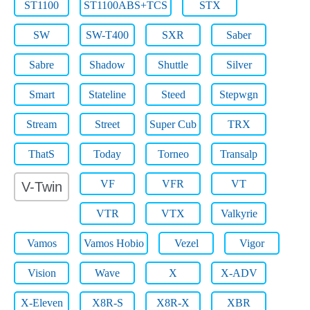
ST1100
ST1100ABS+TCS
STX
SW
SW-T400
SXR
Saber
Sabre
Shadow
Shuttle
Silver
Smart
Stateline
Steed
Stepwgn
Stream
Street
Super Cub
TRX
ThatS
Today
Torneo
Transalp
VF
VFR
VT
V-Twin
VTR
VTX
Valkyrie
Vamos
Vamos Hobio
Vezel
Vigor
Vision
Wave
X
X-ADV
X-Eleven
X8R-S
X8R-X
XBR