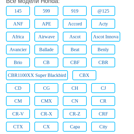
Все модели Honda:
145
599
919
@125
ANF
APE
Accord
Acty
Africa
Airwave
Ascot
Ascot Innova
Avancier
Ballade
Beat
Benly
Brio
CB
CBF
CBR
CBR1100XX Super Blackbird
CBX
CD
CG
CH
CJ
CM
CMX
CN
CR
CR-V
CR-X
CR-Z
CRF
CTX
CX
Capa
City