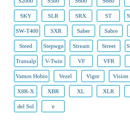
S2000
S500
S600
S660
SKY
SLR
SRX
ST
S
SW-T400
SXR
Saber
Sabre
Steed
Stepwgn
Stream
Street
S
Transalp
V-Twin
VF
VFR
Vamos Hobio
Vezel
Vigor
Vision
X8R-X
XBR
XL
XLR
del Sol
e