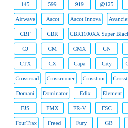
145
599
919
@125
Airwave
Ascot
Ascot Innova
Avancie
CBF
CBR
CBR1100XX Super Blac
CJ
CM
CMX
CN
CTX
CX
Capa
City
C
Crossroad
Crossrunner
Crosstour
Crosst
Domani
Dominator
Edix
Element
FJS
FMX
FR-V
FSC
FourTrax
Freed
Fury
GB