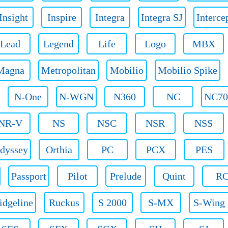
Insight
Inspire
Integra
Integra SJ
Interce
Lead
Legend
Life
Logo
MBX
Magna
Metropolitan
Mobilio
Mobilio Spike
N-One
N-WGN
N360
NC
NC7
NR-V
NS
NSC
NSR
NSS
dyssey
Orthia
PC
PCX
PES
Passport
Pilot
Prelude
Quint
R
idgeline
Ruckus
S 2000
S-MX
S-Wing