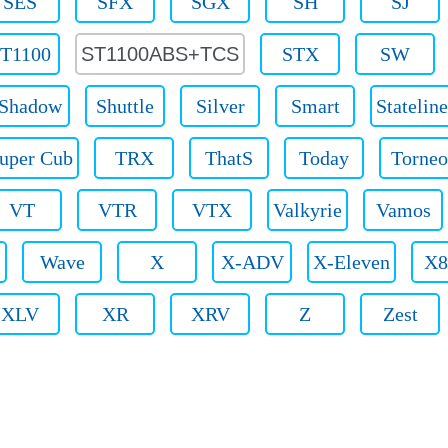
SES
SFX
SGX
SH
SJ
T1100
ST1100ABS+TCS
STX
SW
Shadow
Shuttle
Silver
Smart
Stateline
uper Cub
TRX
ThatS
Today
Torneo
VT
VTR
VTX
Valkyrie
Vamos
Wave
X
X-ADV
X-Eleven
X8
XLV
XR
XRV
Z
Zest