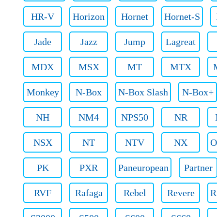
HR-V
Horizon
Hornet
Hornet-S
Jade
Jazz
Jump
Lagreat
MDX
MSX
MT
MTX
Monkey
N-Box
N-Box Slash
N-Box+
NH
NM4
NPS50
NR
NSX
NT
NTV
NX
O
PK
PXR
Paneuropean
Partner
RVF
Rafaga
Rebel
Revere
R