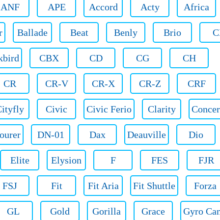
ANF
APE
Accord
Acty
Africa
r
Ballade
Beat
Benly
Brio
C
kbird
CBX
CD
CG
CH
CR
CR-V
CR-X
CR-Z
CRF
ityfly
Civic
Civic Ferio
Clarity
Concer
ourer
DN-01
Dax
Deauville
Dio
Elite
Elysion
F
FES
FJR
FSJ
Fit
Fit Aria
Fit Shuttle
Forza
GL
Gold
Gorilla
Grace
Gyro Ca