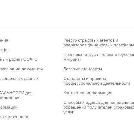
ания
Реестр страховых агентов и
операторов финансовых платформ
рифы
Проверка статуса полиса «Трудово
ьный расчёт ОСАГО
мигрант»
вливающие документы
Базовые стандарты
рсональных данных
Стандарты и правила
профессиональной деятельности
АЛЬНОСТИ для
Контактная информация
риложения
Способы и адреса для направлени
формации
обращений получателей страховых
услуг
тветственность