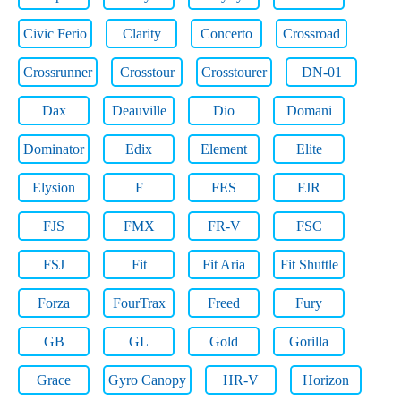
Civic Ferio
Clarity
Concerto
Crossroad
Crossrunner
Crosstour
Crosstourer
DN-01
Dax
Deauville
Dio
Domani
Dominator
Edix
Element
Elite
Elysion
F
FES
FJR
FJS
FMX
FR-V
FSC
FSJ
Fit
Fit Aria
Fit Shuttle
Forza
FourTrax
Freed
Fury
GB
GL
Gold
Gorilla
Grace
Gyro Canopy
HR-V
Horizon