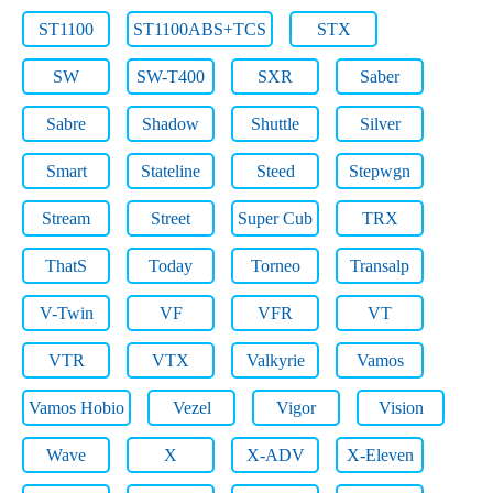
ST1100
ST1100ABS+TCS
STX
SW
SW-T400
SXR
Saber
Sabre
Shadow
Shuttle
Silver
Smart
Stateline
Steed
Stepwgn
Stream
Street
Super Cub
TRX
ThatS
Today
Torneo
Transalp
V-Twin
VF
VFR
VT
VTR
VTX
Valkyrie
Vamos
Vamos Hobio
Vezel
Vigor
Vision
Wave
X
X-ADV
X-Eleven