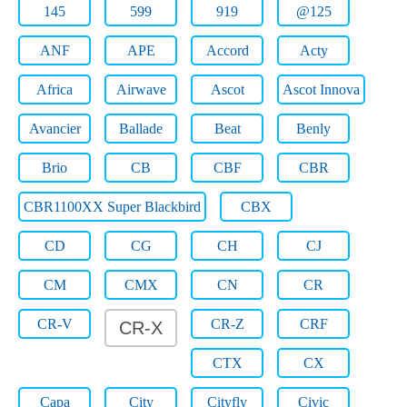
145
599
919
@125
ANF
APE
Accord
Acty
Africa
Airwave
Ascot
Ascot Innova
Avancier
Ballade
Beat
Benly
Brio
CB
CBF
CBR
CBR1100XX Super Blackbird
CBX
CD
CG
CH
CJ
CM
CMX
CN
CR
CR-V
CR-Z
CRF
CR-X
CTX
CX
Capa
City
Cityfly
Civic