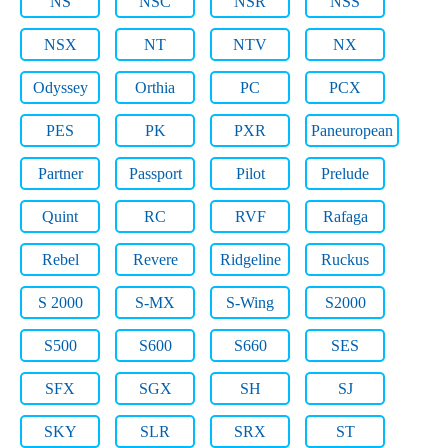
NS
NSC
NSR
NSS
NSX
NT
NTV
NX
Odyssey
Orthia
PC
PCX
PES
PK
PXR
Paneuropean
Partner
Passport
Pilot
Prelude
Quint
RC
RVF
Rafaga
Rebel
Revere
Ridgeline
Ruckus
S 2000
S-MX
S-Wing
S2000
S500
S600
S660
SES
SFX
SGX
SH
SJ
SKY
SLR
SRX
ST