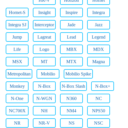
HR-V
Horizon
Hornet
Hornet-S
Insight
Inspire
Integra
Integra SJ
Interceptor
Jade
Jazz
Jump
Lagreat
Lead
Legend
Life
Logo
MBX
MDX
MSX
MT
MTX
Magna
Metropolitan
Mobilio
Mobilio Spike
Monkey
N-Box
N-Box Slash
N-Box+
N-One
N-WGN
N360
NC
NC700X
NH
NM4
NPS50
NR
NR-V
NS
NSC