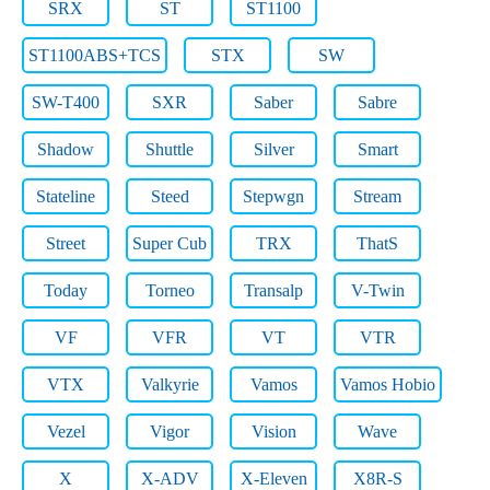
SRX
ST
ST1100
ST1100ABS+TCS
STX
SW
SW-T400
SXR
Saber
Sabre
Shadow
Shuttle
Silver
Smart
Stateline
Steed
Stepwgn
Stream
Street
Super Cub
TRX
ThatS
Today
Torneo
Transalp
V-Twin
VF
VFR
VT
VTR
VTX
Valkyrie
Vamos
Vamos Hobio
Vezel
Vigor
Vision
Wave
X
X-ADV
X-Eleven
X8R-S