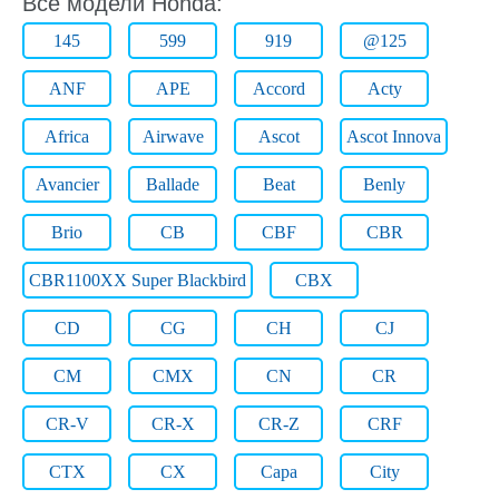
Все модели Honda:
145
599
919
@125
ANF
APE
Accord
Acty
Africa
Airwave
Ascot
Ascot Innova
Avancier
Ballade
Beat
Benly
Brio
CB
CBF
CBR
CBR1100XX Super Blackbird
CBX
CD
CG
CH
CJ
CM
CMX
CN
CR
CR-V
CR-X
CR-Z
CRF
CTX
CX
Capa
City