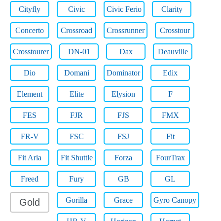
Cityfly
Civic
Civic Ferio
Clarity
Concerto
Crossroad
Crossrunner
Crosstour
Crosstourer
DN-01
Dax
Deauville
Dio
Domani
Dominator
Edix
Element
Elite
Elysion
F
FES
FJR
FJS
FMX
FR-V
FSC
FSJ
Fit
Fit Aria
Fit Shuttle
Forza
FourTrax
Freed
Fury
GB
GL
Gorilla
Grace
Gyro Canopy
Gold