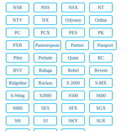
NSR
NSS
NSX
NT
NTV
NX
Odyssey
Orthia
PC
PCX
PES
PK
PXR
Paneuropean
Partner
Passport
Pilot
Prelude
Quint
RC
RVF
Rafaga
Rebel
Revere
Ridgeline
Ruckus
S 2000
S-MX
S-Wing
S2000
S500
S600
S660
SES
SFX
SGX
SH
SJ
SKY
SLR