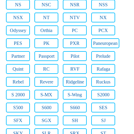
NS
NSC
NSR
NSS
NSX
NT
NTV
NX
Odyssey
Orthia
PC
PCX
PES
PK
PXR
Paneuropean
Partner
Passport
Pilot
Prelude
Quint
RC
RVF
Rafaga
Rebel
Revere
Ridgeline
Ruckus
S 2000
S-MX
S-Wing
S2000
S500
S600
S660
SES
SFX
SGX
SH
SJ
SKY
SLR
SRX
ST