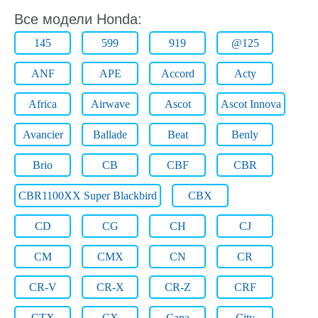
Все модели Honda:
145
599
919
@125
ANF
APE
Accord
Acty
Africa
Airwave
Ascot
Ascot Innova
Avancier
Ballade
Beat
Benly
Brio
CB
CBF
CBR
CBR1100XX Super Blackbird
CBX
CD
CG
CH
CJ
CM
CMX
CN
CR
CR-V
CR-X
CR-Z
CRF
CTX
CX
Capa
City