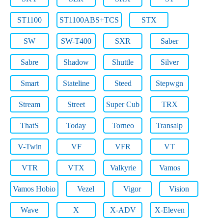
ST1100
ST1100ABS+TCS
STX
SW
SW-T400
SXR
Saber
Sabre
Shadow
Shuttle
Silver
Smart
Stateline
Steed
Stepwgn
Stream
Street
Super Cub
TRX
ThatS
Today
Torneo
Transalp
V-Twin
VF
VFR
VT
VTR
VTX
Valkyrie
Vamos
Vamos Hobio
Vezel
Vigor
Vision
Wave
X
X-ADV
X-Eleven