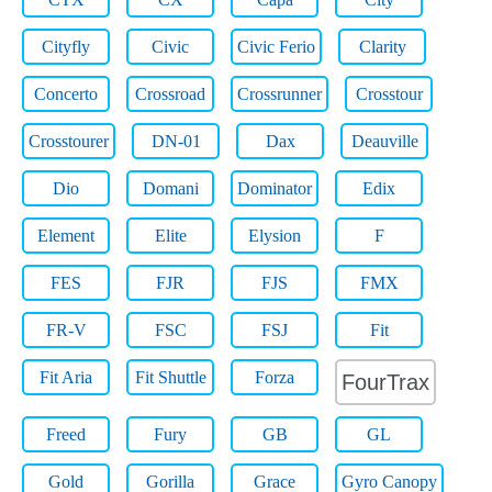
Cityfly
Civic
Civic Ferio
Clarity
Concerto
Crossroad
Crossrunner
Crosstour
Crosstourer
DN-01
Dax
Deauville
Dio
Domani
Dominator
Edix
Element
Elite
Elysion
F
FES
FJR
FJS
FMX
FR-V
FSC
FSJ
Fit
Fit Aria
Fit Shuttle
Forza
FourTrax
Freed
Fury
GB
GL
Gold
Gorilla
Grace
Gyro Canopy