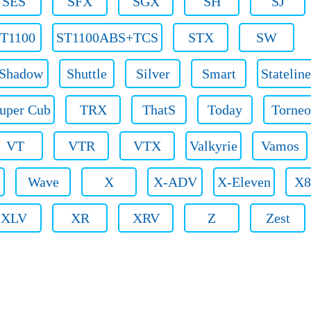
SES
SFX
SGX
SH
SJ
T1100
ST1100ABS+TCS
STX
SW
Shadow
Shuttle
Silver
Smart
Stateline
uper Cub
TRX
ThatS
Today
Torneo
VT
VTR
VTX
Valkyrie
Vamos
Wave
X
X-ADV
X-Eleven
X8
XLV
XR
XRV
Z
Zest