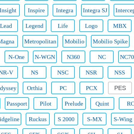
Insight
Inspire
Integra
Integra SJ
Interce
Lead
Legend
Life
Logo
MBX
Magna
Metropolitan
Mobilio
Mobilio Spike
N-One
N-WGN
N360
NC
NC7
NR-V
NS
NSC
NSR
NSS
dyssey
Orthia
PC
PCX
PES
Passport
Pilot
Prelude
Quint
R
idgeline
Ruckus
S 2000
S-MX
S-Wing