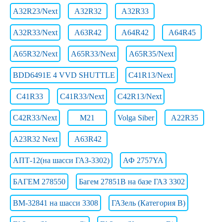
A32R23/Next
A32R32
A32R33
A32R33/Next
A63R42
A64R42
A64R45
A65R32/Next
A65R33/Next
A65R35/Next
BDD6491E 4 VVD SHUTTLE
C41R13/Next
C41R33
C41R33/Next
C42R13/Next
C42R33/Next
M21
Volga Siber
А22R35
А23R32 Next
А63R42
АПТ-12(на шасси ГАЗ-3302)
АФ 2757YA
БАГЕМ 278550
Багем 27851В на базе ГАЗ 3302
ВМ-32841 на шасси 3308
ГАЗель (Категория B)