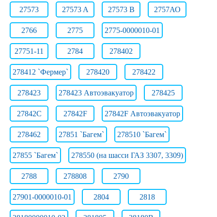
27573
27573 A
27573 B
2757АО
2766
2775
2775-0000010-01
27751-11
2784
278402
278412 `Фермер`
278420
278422
278423
278423 Автоэвакуатор
278425
27842C
27842F
27842F Автоэвакуатор
278462
27851 `Багем`
278510 `Багем`
27855 `Багем`
278550 (на шасси ГАЗ 3307, 3309)
2788
278808
2790
27901-0000010-01
2804
2818