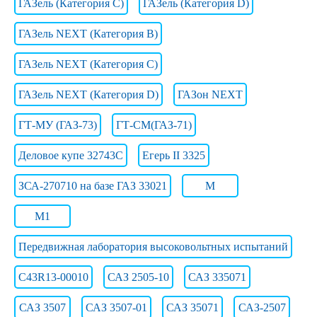
ГАЗель (Категория C)
ГАЗель (Категория D)
ГАЗель NEXT (Категория B)
ГАЗель NEXT (Категория C)
ГАЗель NEXT (Категория D)
ГАЗон NEXT
ГТ-МУ (ГАЗ-73)
ГТ-СМ(ГАЗ-71)
Деловое купе 32743С
Егерь II 3325
ЗСА-270710 на базе ГАЗ 33021
М
М1
Передвижная лаборатория высоковольтных испытаний
С43R13-00010
САЗ 2505-10
САЗ 335071
САЗ 3507
САЗ 3507-01
САЗ 35071
САЗ-2507