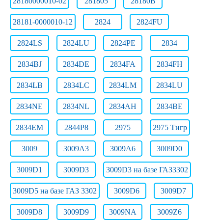
28180000010-02
281805
28180В
28181-0000010-12
2824
2824FU
2824LS
2824LU
2824РЕ
2834
2834BJ
2834DE
2834FA
2834FH
2834LB
2834LC
2834LM
2834LU
2834NE
2834NL
2834АН
2834ВЕ
2834ЕМ
2844Р8
2975
2975 Тигр
3009
3009A3
3009A6
3009D0
3009D1
3009D3
3009D3 на базе ГАЗ3302
3009D5 на базе ГАЗ 3302
3009D6
3009D7
3009D8
3009D9
3009NA
3009Z6