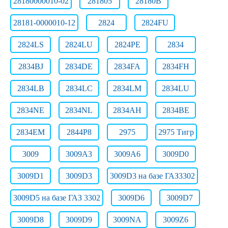
28180000010-02
281805
28180В
28181-0000010-12
2824
2824FU
2824LS
2824LU
2824РЕ
2834
2834BJ
2834DE
2834FA
2834FH
2834LB
2834LC
2834LM
2834LU
2834NE
2834NL
2834АН
2834ВЕ
2834ЕМ
2844Р8
2975
2975 Тигр
3009
3009A3
3009A6
3009D0
3009D1
3009D3
3009D3 на базе ГАЗ3302
3009D5 на базе ГАЗ 3302
3009D6
3009D7
3009D8
3009D9
3009NA
3009Z6