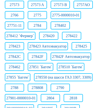
27573
27573 A
27573 B
2757АО
2766
2775
2775-0000010-01
27751-11
2784
278402
278412 `Фермер`
278420
278422
278423
278423 Автоэвакуатор
278425
27842C
27842F
27842F Автоэвакуатор
278462
27851 `Багем`
278510 `Багем`
27855 `Багем`
278550 (на шасси ГАЗ 3307, 3309)
2788
278808
2790
27901-0000010-01
2804
2818