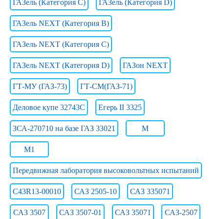
ГАЗель (Категория C)
ГАЗель (Категория D)
ГАЗель NEXT (Категория B)
ГАЗель NEXT (Категория C)
ГАЗель NEXT (Категория D)
ГАЗон NEXT
ГТ-МУ (ГАЗ-73)
ГТ-СМ(ГАЗ-71)
Деловое купе 32743С
Егерь II 3325
ЗСА-270710 на базе ГАЗ 33021
М
М1
Передвижная лаборатория высоковольтных испытаний
С43R13-00010
САЗ 2505-10
САЗ 335071
САЗ 3507
САЗ 3507-01
САЗ 35071
САЗ-2507