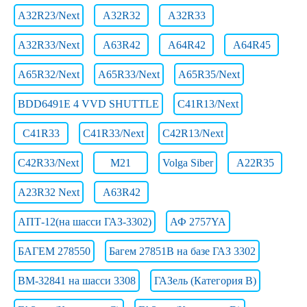
A32R23/Next
A32R32
A32R33
A32R33/Next
A63R42
A64R42
A64R45
A65R32/Next
A65R33/Next
A65R35/Next
BDD6491E 4 VVD SHUTTLE
C41R13/Next
C41R33
C41R33/Next
C42R13/Next
C42R33/Next
M21
Volga Siber
А22R35
А23R32 Next
А63R42
АПТ-12(на шасси ГАЗ-3302)
АФ 2757YA
БАГЕМ 278550
Багем 27851В на базе ГАЗ 3302
ВМ-32841 на шасси 3308
ГАЗель (Категория B)