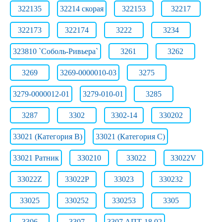
322135
32214 скорая
322153
32217
322173
322174
3222
3234
323810 `Соболь-Ривьера`
3261
3262
3269
3269-0000010-03
3275
3279-0000012-01
3279-010-01
3285
3287
3302
3302-14
330202
33021 (Категория B)
33021 (Категория C)
33021 Ратник
330210
33022
33022V
33022Z
33022Р
33023
330232
33025
330252
330253
3305
3306
3307
3307 АПТ-18.02