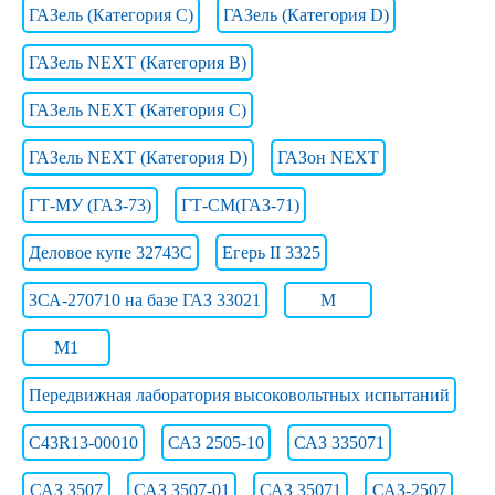
ГАЗель (Категория C)
ГАЗель (Категория D)
ГАЗель NEXT (Категория B)
ГАЗель NEXT (Категория C)
ГАЗель NEXT (Категория D)
ГАЗон NEXT
ГТ-МУ (ГАЗ-73)
ГТ-СМ(ГАЗ-71)
Деловое купе 32743С
Егерь II 3325
ЗСА-270710 на базе ГАЗ 33021
М
М1
Передвижная лаборатория высоковольтных испытаний
С43R13-00010
САЗ 2505-10
САЗ 335071
САЗ 3507
САЗ 3507-01
САЗ 35071
САЗ-2507