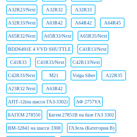
A32R23/Next
A32R32
A32R33
A32R33/Next
A63R42
A64R42
A64R45
A65R32/Next
A65R33/Next
A65R35/Next
BDD6491E 4 VVD SHUTTLE
C41R13/Next
C41R33
C41R33/Next
C42R13/Next
C42R33/Next
M21
Volga Siber
А22R35
А23R32 Next
А63R42
АПТ-12(на шасси ГАЗ-3302)
АФ 2757YA
БАГЕМ 278550
Багем 27851В на базе ГАЗ 3302
ВМ-32841 на шасси 3308
ГАЗель (Категория B)