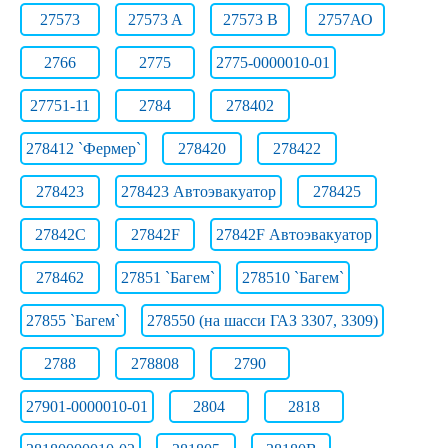
27573
27573 A
27573 B
2757АО
2766
2775
2775-0000010-01
27751-11
2784
278402
278412 `Фермер`
278420
278422
278423
278423 Автоэвакуатор
278425
27842C
27842F
27842F Автоэвакуатор
278462
27851 `Багем`
278510 `Багем`
27855 `Багем`
278550 (на шасси ГАЗ 3307, 3309)
2788
278808
2790
27901-0000010-01
2804
2818