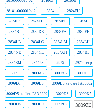
28180000010-02
281805
28180В
28181-0000010-12
2824
2824FU
2824LS
2824LU
2824РЕ
2834
2834BJ
2834DE
2834FA
2834FH
2834LB
2834LC
2834LM
2834LU
2834NE
2834NL
2834АН
2834ВЕ
2834ЕМ
2844Р8
2975
2975 Тигр
3009
3009A3
3009A6
3009D0
3009D1
3009D3
3009D3 на базе ГАЗ3302
3009D5 на базе ГАЗ 3302
3009D6
3009D7
3009D8
3009D9
3009NA
3009Z6