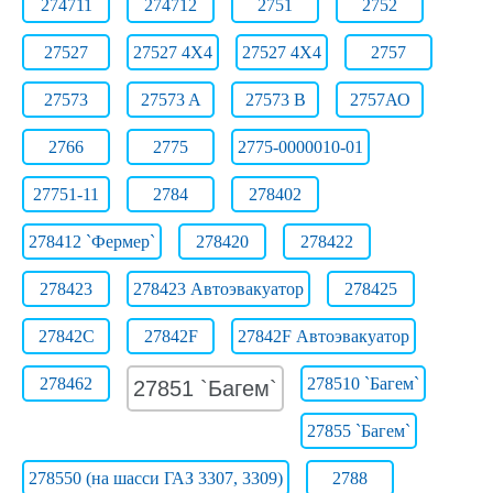
274711
274712
2751
2752
27527
27527 4X4
27527 4X4
2757
27573
27573 A
27573 B
2757АО
2766
2775
2775-0000010-01
27751-11
2784
278402
278412 `Фермер`
278420
278422
278423
278423 Автоэвакуатор
278425
27842C
27842F
27842F Автоэвакуатор
278462
278510 `Багем`
27851 `Багем`
27855 `Багем`
278550 (на шасси ГАЗ 3307, 3309)
2788