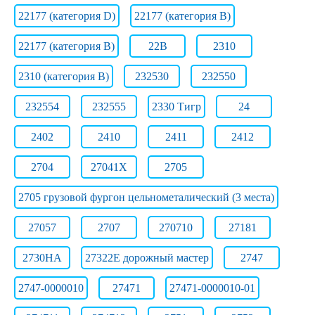
22177 (категория D)
22177 (категория В)
22177 (категория В)
22B
2310
2310 (категория B)
232530
232550
232554
232555
2330 Тигр
24
2402
2410
2411
2412
2704
27041Х
2705
2705 грузовой фургон цельнометалический (3 места)
27057
2707
270710
27181
2730НА
27322E дорожный мастер
2747
2747-0000010
27471
27471-0000010-01