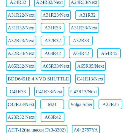
A24R32
A24R32/Next
A24R33/Next
A31R22/Next
A31R23/Next
A31R32
A31R32/Next
A31R33
A31R33/Next
A32R23/Next
A32R32
A32R33
A32R33/Next
A63R42
A64R42
A64R45
A65R32/Next
A65R33/Next
A65R35/Next
BDD6491E 4 VVD SHUTTLE
C41R13/Next
C41R33
C41R33/Next
C42R13/Next
C42R33/Next
M21
Volga Siber
А22R35
А23R32 Next
А63R42
АПТ-12(на шасси ГАЗ-3302)
АФ 2757YA