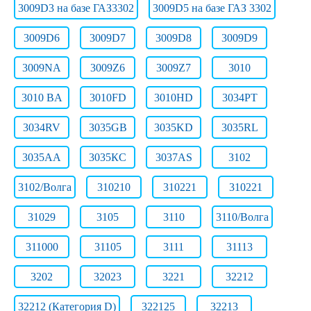
3009D3 на базе ГАЗ3302
3009D5 на базе ГАЗ 3302
3009D6
3009D7
3009D8
3009D9
3009NA
3009Z6
3009Z7
3010
3010 BA
3010FD
3010HD
3034PT
3034RV
3035GB
3035KD
3035RL
3035АА
3035КС
3037AS
3102
3102/Волга
310210
310221
310221
31029
3105
3110
3110/Волга
311000
31105
3111
31113
3202
32023
3221
32212
32212 (Категория D)
322125
32213