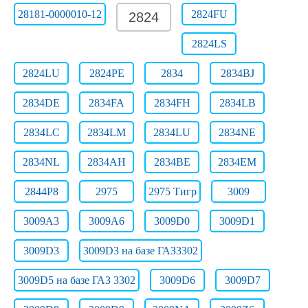
28181-0000010-12
2824FU
2824
2824LS
2824LU
2824РЕ
2834
2834BJ
2834DE
2834FA
2834FH
2834LB
2834LC
2834LM
2834LU
2834NE
2834NL
2834АН
2834ВЕ
2834ЕМ
2844Р8
2975
2975 Тигр
3009
3009A3
3009A6
3009D0
3009D1
3009D3
3009D3 на базе ГАЗ3302
3009D5 на базе ГАЗ 3302
3009D6
3009D7