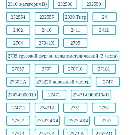
2310 (категория B)
232530
232550
232554
232555
2330 Тигр
24
2402
2410
2411
2412
2704
27041Х
2705
2705 грузовой фургон цельнометалический (3 места)
27057
2707
270710
27181
2730НА
27322E дорожный мастер
2747
2747-0000010
27471
27471-0000010-01
274711
274712
2751
2752
27527
27527 4X4
27527 4X4
2757
27573
27573 A
27573 B
2757АО