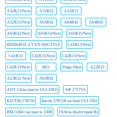
A32R23/Next
A32R32
A32R33
A32R33/Next
A63R42
A64R42
A64R45
A65R32/Next
A65R33/Next
A65R35/Next
BDD6491E 4 VVD SHUTTLE
C41R13/Next
C41R33
C41R33/Next
C42R13/Next
C42R33/Next
M21
Volga Siber
А22R35
А23R32 Next
А63R42
АПТ-12(на шасси ГАЗ-3302)
АФ 2757YA
БАГЕМ 278550
Багем 27851В на базе ГАЗ 3302
ВМ-32841 на шасси 3308
ГАЗель (Категория B)