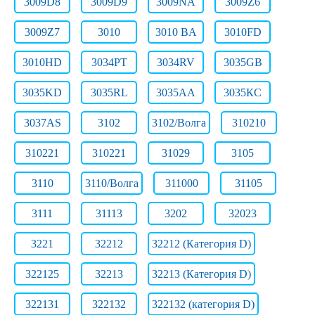
3009D8
3009D9
3009NA
3009Z6
3009Z7
3010
3010 BA
3010FD
3010HD
3034PT
3034RV
3035GB
3035KD
3035RL
3035АА
3035КС
3037AS
3102
3102/Волга
310210
310221
310221
31029
3105
3110
3110/Волга
311000
31105
3111
31113
3202
32023
3221
32212
32212 (Категория D)
322125
32213
32213 (Категория D)
322131
322132
322132 (категория D)