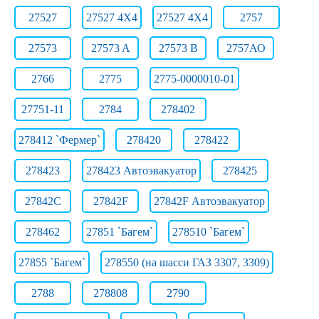
27527
27527 4X4
27527 4X4
2757
27573
27573 A
27573 B
2757АО
2766
2775
2775-0000010-01
27751-11
2784
278402
278412 `Фермер`
278420
278422
278423
278423 Автоэвакуатор
278425
27842C
27842F
27842F Автоэвакуатор
278462
27851 `Багем`
278510 `Багем`
27855 `Багем`
278550 (на шасси ГАЗ 3307, 3309)
2788
278808
2790