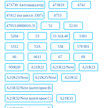
473730 Автоэвакуатор
473819
4741
47412 (на шасси 3307)
4753
47953-0000010-31
52
52-01
5204
53
53 АЦ-40
5301
5312
53А
53Б
578 801
66
6611
67
69
950020
A21R22
A21R22/Next
A21R23
A21R23/Next
A21R25/Next
A21R32
A21R32/Next (категория B)
A21R32/Next (категория C)
A21R33