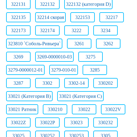
322131
322132
322132 (категория D)
322135
32214 скорая
322153
32217
322173
322174
3222
3234
323810 `Соболь-Ривьера`
3261
3262
3269
3269-0000010-03
3275
3279-0000012-01
3279-010-01
3285
3287
3302
3302-14
330202
33021 (Категория B)
33021 (Категория C)
33021 Ратник
330210
33022
33022V
33022Z
33022Р
33023
330232
33025
330252
330253
3305