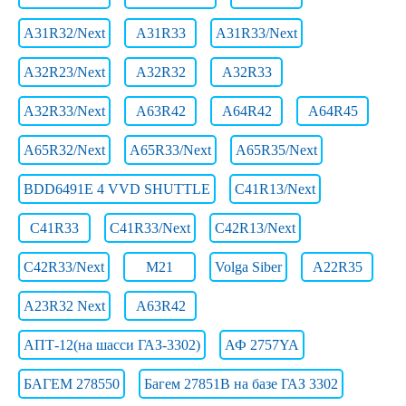
A31R32/Next
A31R33
A31R33/Next
A32R23/Next
A32R32
A32R33
A32R33/Next
A63R42
A64R42
A64R45
A65R32/Next
A65R33/Next
A65R35/Next
BDD6491E 4 VVD SHUTTLE
C41R13/Next
C41R33
C41R33/Next
C42R13/Next
C42R33/Next
M21
Volga Siber
А22R35
А23R32 Next
А63R42
АПТ-12(на шасси ГАЗ-3302)
АФ 2757YA
БАГЕМ 278550
Багем 27851В на базе ГАЗ 3302