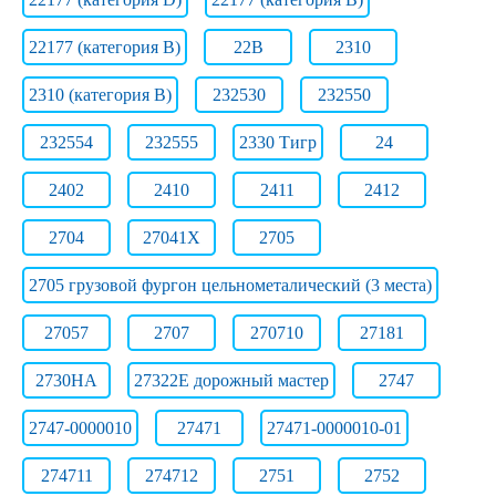
22177 (категория В)
22B
2310
2310 (категория B)
232530
232550
232554
232555
2330 Тигр
24
2402
2410
2411
2412
2704
27041Х
2705
2705 грузовой фургон цельнометалический (3 места)
27057
2707
270710
27181
2730НА
27322E дорожный мастер
2747
2747-0000010
27471
27471-0000010-01
274711
274712
2751
2752