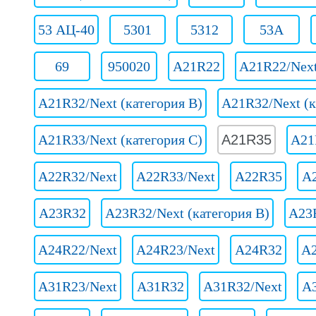
53 АЦ-40
5301
5312
53А
69
950020
A21R22
A21R22/Nex
A21R32/Next (категория B)
A21R32/Next (к
A21R33/Next (категория C)
A21R35
A21
A22R32/Next
A22R33/Next
A22R35
A
A23R32
A23R32/Next (категория B)
A23R
A24R22/Next
A24R23/Next
A24R32
A2
A31R23/Next
A31R32
A31R32/Next
A