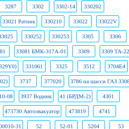
3287
3302
3302-14
330202
33021 Ратник
330210
33022
33022V
33025
330252
330253
3305
3306
81
33081 БМК-317А-01
3309
3309 ТА-2
329Y0)
331061
3325
3512
3704Е4
02)
3737
377020
3786 на шасси ГАЗ 330
10-08
3937 Водник
41 (БРДМ-2)
4301
473730 Автоэвакуатор
473819
4741
00010-31
52
52-01
5204
53