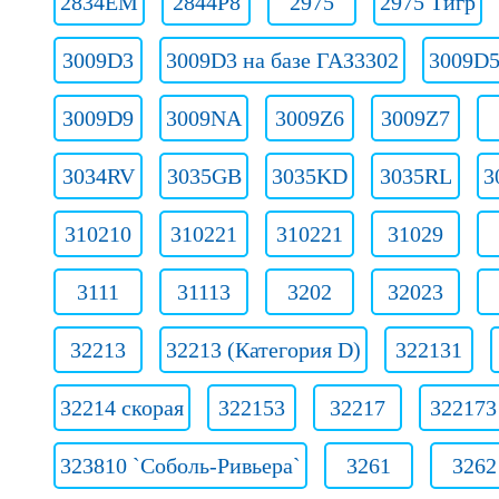
2834ЕМ
2844Р8
2975
2975 Тигр
3009D3
3009D3 на базе ГАЗ3302
3009D5
3009D9
3009NA
3009Z6
3009Z7
3034RV
3035GB
3035KD
3035RL
3
310210
310221
310221
31029
3111
31113
3202
32023
32213
32213 (Категория D)
322131
32214 скорая
322153
32217
322173
323810 `Соболь-Ривьера`
3261
3262