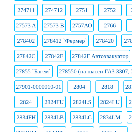
274711
274712
2751
2752
27573 A
27573 B
2757АО
2766
278402
278412 `Фермер`
278420
27
27842C
27842F
27842F Автоэвакуатор
27855 `Багем`
278550 (на шасси ГАЗ 3307, 
27901-0000010-01
2804
2818
28
2824
2824FU
2824LS
2824LU
2
2834FH
2834LB
2834LC
2834LM
2