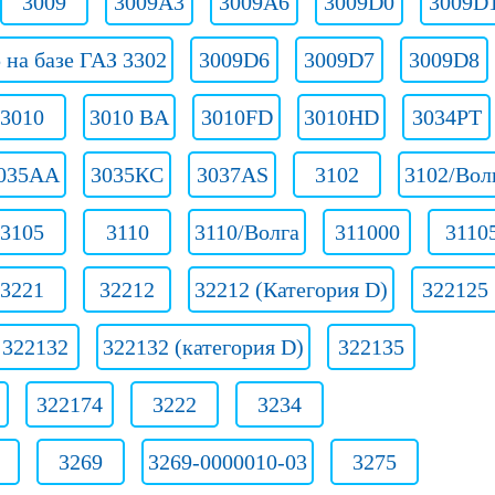
3009
3009A3
3009A6
3009D0
3009D
 на базе ГАЗ 3302
3009D6
3009D7
3009D8
3010
3010 BA
3010FD
3010HD
3034PT
035АА
3035КС
3037AS
3102
3102/Вол
3105
3110
3110/Волга
311000
3110
3221
32212
32212 (Категория D)
322125
322132
322132 (категория D)
322135
322174
3222
3234
3269
3269-0000010-03
3275