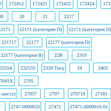
2
172412
172421
172422
172424
172
38
20
21
2217
22171
22171 (категория D)
22171 (категория D
221717
22177
22177 (категория D)
22177 (категория В)
22B
2310
32554
232555
2330 Тигр
24
2402
7041Х
2705
 места)
27057
2707
270710
27181
7
2747-0000010
27471
27471-0000010-01