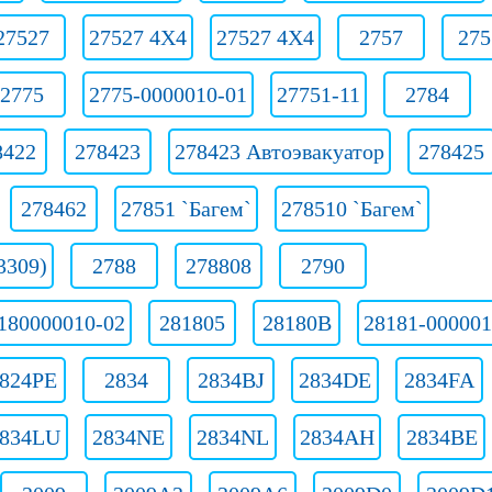
27527
27527 4X4
27527 4X4
2757
275
2775
2775-0000010-01
27751-11
2784
8422
278423
278423 Автоэвакуатор
278425
278462
27851 `Багем`
278510 `Багем`
3309)
2788
278808
2790
180000010-02
281805
28180В
28181-000001
824РЕ
2834
2834BJ
2834DE
2834FA
834LU
2834NE
2834NL
2834АН
2834ВЕ