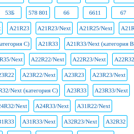
53Б
578 801
66
6611
67
t
A21R23
A21R23/Next
A21R25/Next
A21
атегория C)
A21R33
A21R33/Next (категория B
R35/Next
A22R22/Next
A22R23/Next
A22R3
23R22
A23R22/Next
A23R23
A23R23/Next
32/Next (категория C)
A23R33
A23R33/Next
4R32/Next
A24R33/Next
A31R22/Next
31R33
A31R33/Next
A32R23/Next
A32R32