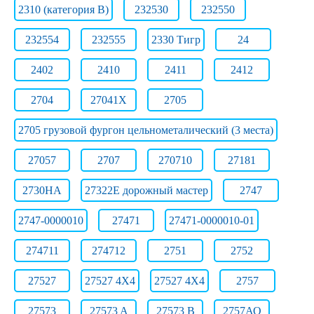
2310 (категория B)
232530
232550
232554
232555
2330 Тигр
24
2402
2410
2411
2412
2704
27041Х
2705
2705 грузовой фургон цельнометалический (3 места)
27057
2707
270710
27181
2730НА
27322E дорожный мастер
2747
2747-0000010
27471
27471-0000010-01
274711
274712
2751
2752
27527
27527 4X4
27527 4X4
2757
27573
27573 A
27573 B
2757АО