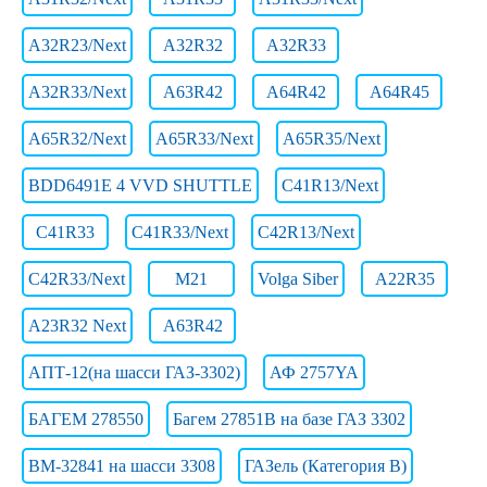
A32R23/Next
A32R32
A32R33
A32R33/Next
A63R42
A64R42
A64R45
A65R32/Next
A65R33/Next
A65R35/Next
BDD6491E 4 VVD SHUTTLE
C41R13/Next
C41R33
C41R33/Next
C42R13/Next
C42R33/Next
M21
Volga Siber
А22R35
А23R32 Next
А63R42
АПТ-12(на шасси ГАЗ-3302)
АФ 2757YA
БАГЕМ 278550
Багем 27851В на базе ГАЗ 3302
ВМ-32841 на шасси 3308
ГАЗель (Категория B)