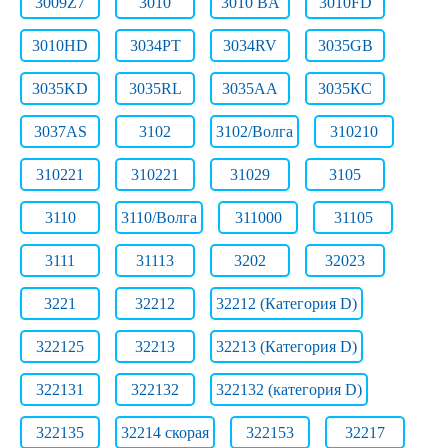
3009Z7
3010
3010 BA
3010FD
3010HD
3034PT
3034RV
3035GB
3035KD
3035RL
3035АА
3035КС
3037AS
3102
3102/Волга
310210
310221
310221
31029
3105
3110
3110/Волга
311000
31105
3111
31113
3202
32023
3221
32212
32212 (Категория D)
322125
32213
32213 (Категория D)
322131
322132
322132 (категория D)
322135
32214 скорая
322153
32217