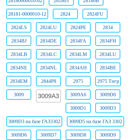
28180000010-02
281805
28180В
28181-0000010-12
2824
2824FU
2824LS
2824LU
2824РЕ
2834
2834BJ
2834DE
2834FA
2834FH
2834LB
2834LC
2834LM
2834LU
2834NE
2834NL
2834АН
2834ВЕ
2834ЕМ
2844Р8
2975
2975 Тигр
3009
3009A6
3009D0
3009A3
3009D1
3009D3
3009D3 на базе ГАЗ3302
3009D5 на базе ГАЗ 3302
3009D6
3009D7
3009D8
3009D9