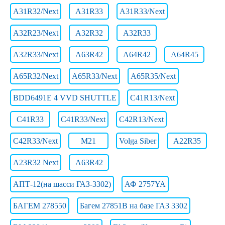
A31R32/Next
A31R33
A31R33/Next
A32R23/Next
A32R32
A32R33
A32R33/Next
A63R42
A64R42
A64R45
A65R32/Next
A65R33/Next
A65R35/Next
BDD6491E 4 VVD SHUTTLE
C41R13/Next
C41R33
C41R33/Next
C42R13/Next
C42R33/Next
M21
Volga Siber
А22R35
А23R32 Next
А63R42
АПТ-12(на шасси ГАЗ-3302)
АФ 2757YA
БАГЕМ 278550
Багем 27851В на базе ГАЗ 3302