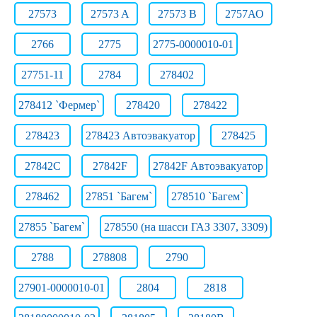
27573
27573 A
27573 B
2757АО
2766
2775
2775-0000010-01
27751-11
2784
278402
278412 `Фермер`
278420
278422
278423
278423 Автоэвакуатор
278425
27842C
27842F
27842F Автоэвакуатор
278462
27851 `Багем`
278510 `Багем`
27855 `Багем`
278550 (на шасси ГАЗ 3307, 3309)
2788
278808
2790
27901-0000010-01
2804
2818