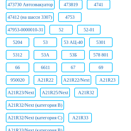
473730 Автоэвакуатор
473819
4741
47412 (на шасси 3307)
4753
47953-0000010-31
52
52-01
5204
53
53 АЦ-40
5301
5312
53А
53Б
578 801
66
6611
67
69
950020
A21R22
A21R22/Next
A21R23
A21R23/Next
A21R25/Next
A21R32
A21R32/Next (категория B)
A21R32/Next (категория C)
A21R33
A21R33/Next (категория B)