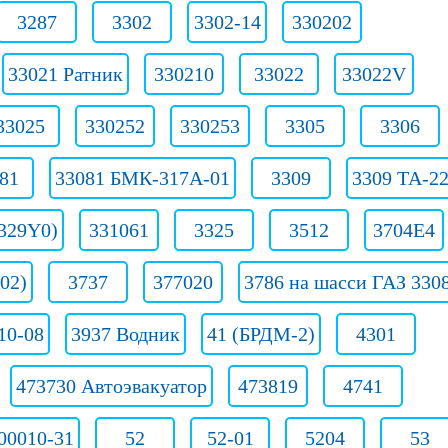
3287
3302
3302-14
330202
33021 Ратник
330210
33022
33022V
33025
330252
330253
3305
3306
81
33081 БМК-317А-01
3309
3309 ТА-2
329Y0)
331061
3325
3512
3704Е4
02)
3737
377020
3786 на шасси ГАЗ 330
10-08
3937 Водник
41 (БРДМ-2)
4301
473730 Автоэвакуатор
473819
4741
00010-31
52
52-01
5204
53