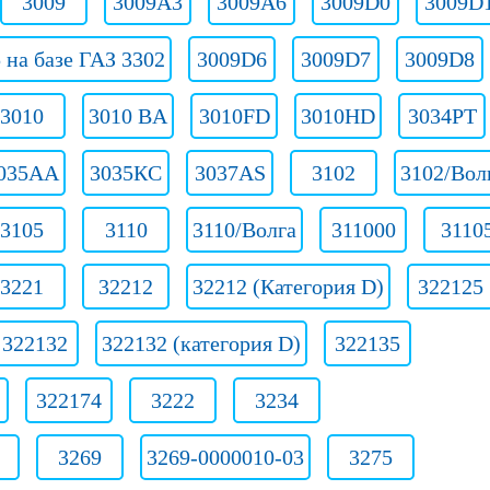
3009
3009A3
3009A6
3009D0
3009D
 на базе ГАЗ 3302
3009D6
3009D7
3009D8
3010
3010 BA
3010FD
3010HD
3034PT
035АА
3035КС
3037AS
3102
3102/Вол
3105
3110
3110/Волга
311000
3110
3221
32212
32212 (Категория D)
322125
322132
322132 (категория D)
322135
322174
3222
3234
3269
3269-0000010-03
3275