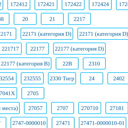
2
172412
172421
172422
172424
172
38
20
21
2217
22171
22171 (категория D)
22171 (категория D
221717
22177
22177 (категория D)
22177 (категория В)
22B
2310
32554
232555
2330 Тигр
24
2402
7041Х
2705
 места)
27057
2707
270710
27181
7
2747-0000010
27471
27471-0000010-01