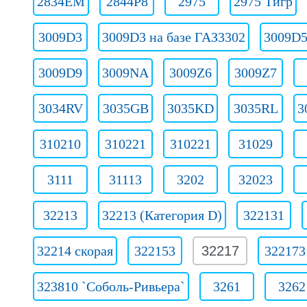
2834ЕМ
2844Р8
2975
2975 Тигр
3009D3
3009D3 на базе ГАЗ3302
3009D5
3009D9
3009NA
3009Z6
3009Z7
3034RV
3035GB
3035KD
3035RL
3
310210
310221
310221
31029
3111
31113
3202
32023
32213
32213 (Категория D)
322131
32214 скорая
322153
32217
322173
323810 `Соболь-Ривьера`
3261
3262