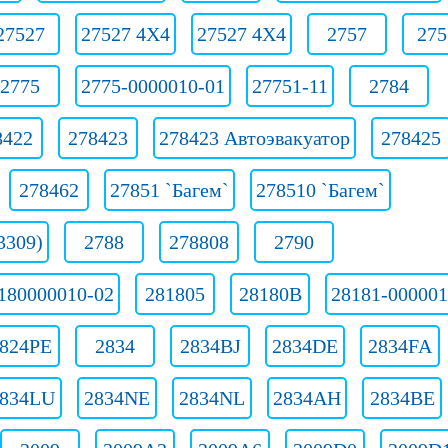
27527
27527 4X4
27527 4X4
2757
275
2775
2775-0000010-01
27751-11
2784
8422
278423
278423 Автоэвакуатор
278425
278462
27851 `Багем`
278510 `Багем`
3309)
2788
278808
2790
180000010-02
281805
28180В
28181-000001
824РЕ
2834
2834BJ
2834DE
2834FA
834LU
2834NE
2834NL
2834АН
2834ВЕ