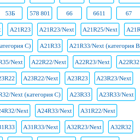
53Б
578 801
66
6611
67
t
A21R23
A21R23/Next
A21R25/Next
A21
атегория C)
A21R33
A21R33/Next (категория B
R35/Next
A22R22/Next
A22R23/Next
A22R32
23R22
A23R22/Next
A23R23
A23R23/Next
32/Next (категория C)
A23R33
A23R33/Next
4R32/Next
A24R33/Next
A31R22/Next
31R33
A31R33/Next
A32R23/Next
A32R32