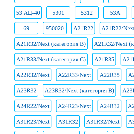
53 АЦ-40
5301
5312
53А
69
950020
A21R22
A21R22/Nex
A21R32/Next (категория B)
A21R32/Next (к
A21R33/Next (категория C)
A21R35
A21
A22R32/Next
A22R33/Next
A22R35
A
A23R32
A23R32/Next (категория B)
A23R
A24R22/Next
A24R23/Next
A24R32
A2
A31R23/Next
A31R32
A31R32/Next
A