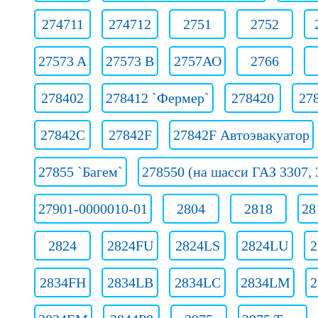
274711
274712
2751
2752
27573 A
27573 B
2757АО
2766
278402
278412 `Фермер`
278420
27
27842C
27842F
27842F Автоэвакуатор
27855 `Багем`
278550 (на шасси ГАЗ 3307, 
27901-0000010-01
2804
2818
28
2824
2824FU
2824LS
2824LU
2
2834FH
2834LB
2834LC
2834LM
2