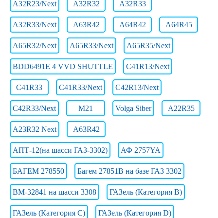
A32R23/Next
A32R32
A32R33
A32R33/Next
A63R42
A64R42
A64R45
A65R32/Next
A65R33/Next
A65R35/Next
BDD6491E 4 VVD SHUTTLE
C41R13/Next
C41R33
C41R33/Next
C42R13/Next
C42R33/Next
M21
Volga Siber
А22R35
А23R32 Next
А63R42
АПТ-12(на шасси ГАЗ-3302)
АФ 2757YA
БАГЕМ 278550
Багем 27851В на базе ГАЗ 3302
ВМ-32841 на шасси 3308
ГАЗель (Категория B)
ГАЗель (Категория C)
ГАЗель (Категория D)