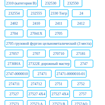
2310 (категория B)
232530
232550
232554
232555
2330 Тигр
24
2402
2410
2411
2412
2704
27041Х
2705
2705 грузовой фургон цельнометалический (3 места)
27057
2707
270710
27181
2730НА
27322E дорожный мастер
2747
2747-0000010
27471
27471-0000010-01
274711
274712
2751
2752
27527
27527 4X4
27527 4X4
2757
27573
27573 A
27573 B
2757АО