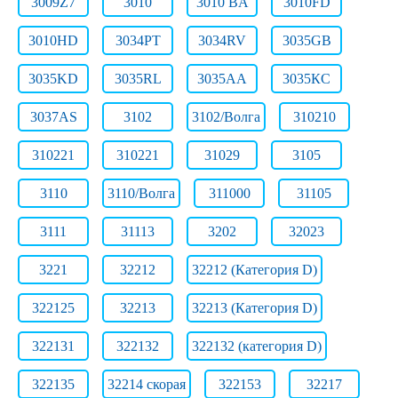
3009Z7
3010
3010 BA
3010FD
3010HD
3034PT
3034RV
3035GB
3035KD
3035RL
3035АА
3035КС
3037AS
3102
3102/Волга
310210
310221
310221
31029
3105
3110
3110/Волга
311000
31105
3111
31113
3202
32023
3221
32212
32212 (Категория D)
322125
32213
32213 (Категория D)
322131
322132
322132 (категория D)
322135
32214 скорая
322153
32217