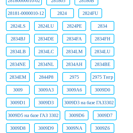
28180000010-02
281805
28180В
28181-0000010-12
2824
2824FU
2824LS
2824LU
2824РЕ
2834
2834BJ
2834DE
2834FA
2834FH
2834LB
2834LC
2834LM
2834LU
2834NE
2834NL
2834АН
2834ВЕ
2834ЕМ
2844Р8
2975
2975 Тигр
3009
3009A3
3009A6
3009D0
3009D1
3009D3
3009D3 на базе ГАЗ3302
3009D5 на базе ГАЗ 3302
3009D6
3009D7
3009D8
3009D9
3009NA
3009Z6