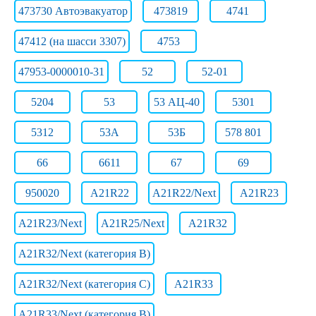
473730 Автоэвакуатор
473819
4741
47412 (на шасси 3307)
4753
47953-0000010-31
52
52-01
5204
53
53 АЦ-40
5301
5312
53А
53Б
578 801
66
6611
67
69
950020
A21R22
A21R22/Next
A21R23
A21R23/Next
A21R25/Next
A21R32
A21R32/Next (категория B)
A21R32/Next (категория C)
A21R33
A21R33/Next (категория B)