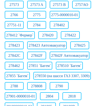
27573
27573 A
27573 B
2757АО
2766
2775
2775-0000010-01
27751-11
2784
278402
278412 `Фермер`
278420
278422
278423
278423 Автоэвакуатор
278425
27842C
27842F
27842F Автоэвакуатор
278462
27851 `Багем`
278510 `Багем`
27855 `Багем`
278550 (на шасси ГАЗ 3307, 3309)
2788
278808
2790
27901-0000010-01
2804
2818