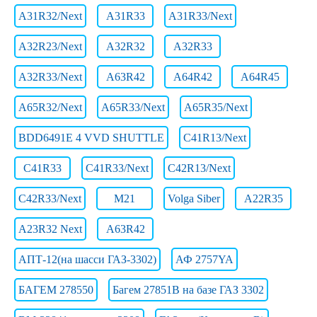
A31R32/Next
A31R33
A31R33/Next
A32R23/Next
A32R32
A32R33
A32R33/Next
A63R42
A64R42
A64R45
A65R32/Next
A65R33/Next
A65R35/Next
BDD6491E 4 VVD SHUTTLE
C41R13/Next
C41R33
C41R33/Next
C42R13/Next
C42R33/Next
M21
Volga Siber
А22R35
А23R32 Next
А63R42
АПТ-12(на шасси ГАЗ-3302)
АФ 2757YA
БАГЕМ 278550
Багем 27851В на базе ГАЗ 3302