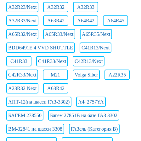
A32R23/Next
A32R32
A32R33
A32R33/Next
A63R42
A64R42
A64R45
A65R32/Next
A65R33/Next
A65R35/Next
BDD6491E 4 VVD SHUTTLE
C41R13/Next
C41R33
C41R33/Next
C42R13/Next
C42R33/Next
M21
Volga Siber
А22R35
А23R32 Next
А63R42
АПТ-12(на шасси ГАЗ-3302)
АФ 2757YA
БАГЕМ 278550
Багем 27851В на базе ГАЗ 3302
ВМ-32841 на шасси 3308
ГАЗель (Категория B)