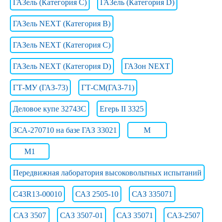
ГАЗель (Категория C)
ГАЗель (Категория D)
ГАЗель NEXT (Категория B)
ГАЗель NEXT (Категория C)
ГАЗель NEXT (Категория D)
ГАЗон NEXT
ГТ-МУ (ГАЗ-73)
ГТ-СМ(ГАЗ-71)
Деловое купе 32743С
Егерь II 3325
ЗСА-270710 на базе ГАЗ 33021
М
М1
Передвижная лаборатория высоковольтных испытаний
С43R13-00010
САЗ 2505-10
САЗ 335071
САЗ 3507
САЗ 3507-01
САЗ 35071
САЗ-2507