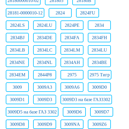
28180000010-02
281805
28180В
28181-0000010-12
2824
2824FU
2824LS
2824LU
2824РЕ
2834
2834BJ
2834DE
2834FA
2834FH
2834LB
2834LC
2834LM
2834LU
2834NE
2834NL
2834АН
2834ВЕ
2834ЕМ
2844Р8
2975
2975 Тигр
3009
3009A3
3009A6
3009D0
3009D1
3009D3
3009D3 на базе ГАЗ3302
3009D5 на базе ГАЗ 3302
3009D6
3009D7
3009D8
3009D9
3009NA
3009Z6