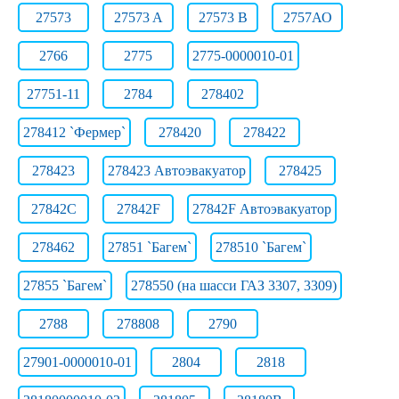
27573
27573 A
27573 B
2757АО
2766
2775
2775-0000010-01
27751-11
2784
278402
278412 `Фермер`
278420
278422
278423
278423 Автоэвакуатор
278425
27842C
27842F
27842F Автоэвакуатор
278462
27851 `Багем`
278510 `Багем`
27855 `Багем`
278550 (на шасси ГАЗ 3307, 3309)
2788
278808
2790
27901-0000010-01
2804
2818