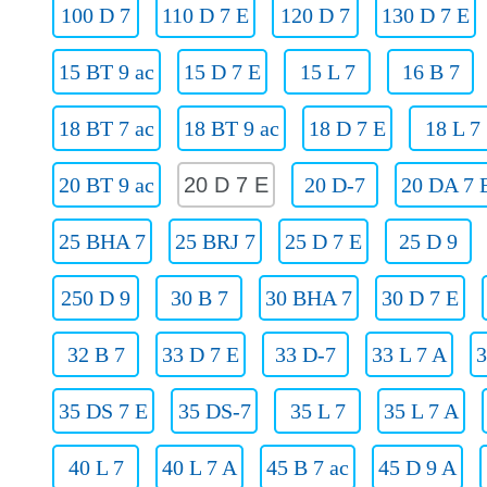
100 D 7
110 D 7 E
120 D 7
130 D 7 E
15 BT 9 ac
15 D 7 E
15 L 7
16 B 7
18 BT 7 ac
18 BT 9 ac
18 D 7 E
18 L 7
20 BT 9 ac
20 D 7 E
20 D-7
20 DA 7 
25 BHA 7
25 BRJ 7
25 D 7 E
25 D 9
250 D 9
30 B 7
30 BHA 7
30 D 7 E
32 B 7
33 D 7 E
33 D-7
33 L 7 A
3
35 DS 7 E
35 DS-7
35 L 7
35 L 7 A
40 L 7
40 L 7 A
45 B 7 ac
45 D 9 A