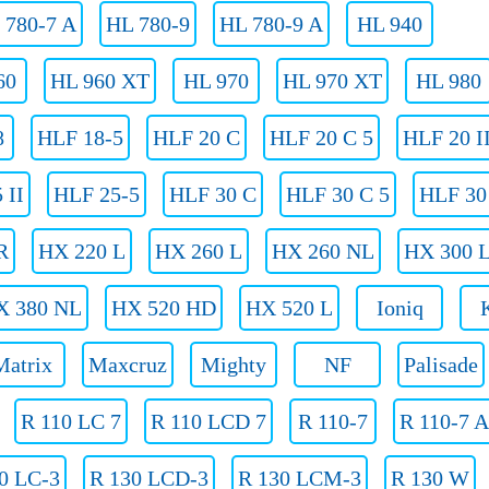
 780-7 A
HL 780-9
HL 780-9 A
HL 940
60
HL 960 XT
HL 970
HL 970 XT
HL 980
8
HLF 18-5
HLF 20 C
HLF 20 C 5
HLF 20 I
 II
HLF 25-5
HLF 30 C
HLF 30 C 5
HLF 30 
R
HX 220 L
HX 260 L
HX 260 NL
HX 300 
X 380 NL
HX 520 HD
HX 520 L
Ioniq
Matrix
Maxcruz
Mighty
NF
Palisade
R 110 LC 7
R 110 LCD 7
R 110-7
R 110-7 A
0 LC-3
R 130 LCD-3
R 130 LCM-3
R 130 W