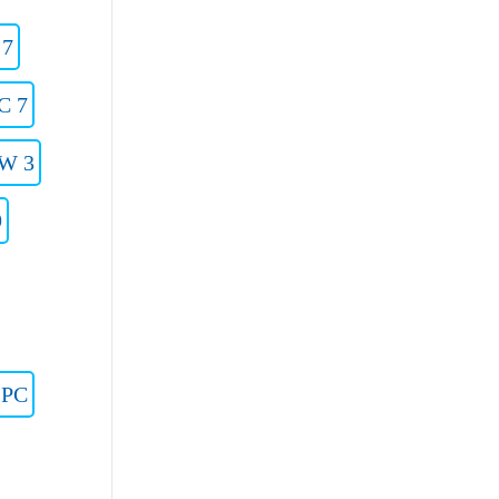
 7
C 7
 W 3
9
2PC