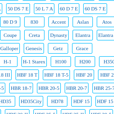
A
50 DS 7 E
50 L 7 A
60 D 7 E
60 DS 7 E
80 D 9
830
Accent
Aslan
Atos
Coupe
Creta
Dynasty
Elantra
Elantr
Galloper
Genesis
Getz
Grace
H-1
H-1 Starex
H100
H200
H35
8 III
HBF 18 T
HBF 18 T-5
HBF 20
HBF 2
-5
HBR 18-7
HBR 20-5
HBR 20-7
HBR 25-
HD35
HD35City
HD78
HDF 15
HDF 15 