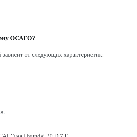
цену ОСАГО?
 зависит от следующих характеристик:
я.
САГО на Hyundai 20 D 7 E