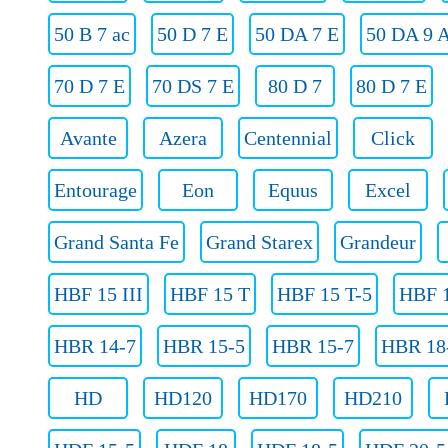
50 B 7 ac
50 D 7 E
50 DA 7 E
50 DA 9 
70 D 7 E
70 DS 7 E
80 D 7
80 D 7 E
Avante
Azera
Centennial
Click
Entourage
Eon
Equus
Excel
Grand Santa Fe
Grand Starex
Grandeur
HBF 15 III
HBF 15 T
HBF 15 T-5
HBF 1
HBR 14-7
HBR 15-5
HBR 15-7
HBR 18
HD
HD120
HD170
HD210