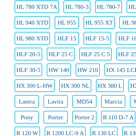
HL 780 XTD 7A
HL 780-3
HL 780-7
HL
HL 940 XTD
HL 955
HL 955 XT
HL 9
HL 980 XTD
HLF 15
HLF 15-5
HLF 1
HLF 20-5
HLF 25 C
HLF 25 C 5
HLF 25
HLF 30-5
HW 140
HW 210
HX 145 LC
HX 300 L-HW
HX 300 NL
HX 380 L
H
Lantra
Lavita
MD54
Marcia
Pony
Porter
Porter 2
R 110 D-7 A
R 120 W
R 1200 LC-9 A
R 130 LC
R 13