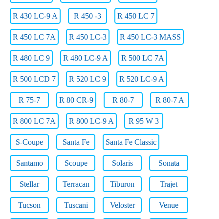
R 430 LC-9 A
R 450 -3
R 450 LC 7
R 450 LC 7A
R 450 LC-3
R 450 LC-3 MASS
R 480 LC 9
R 480 LC-9 A
R 500 LC 7A
R 500 LCD 7
R 520 LC 9
R 520 LC-9 A
R 75-7
R 80 CR-9
R 80-7
R 80-7 A
R 800 LC 7A
R 800 LC-9 A
R 95 W 3
S-Coupe
Santa Fe
Santa Fe Classic
Santamo
Scoupe
Solaris
Sonata
Stellar
Terracan
Tiburon
Trajet
Tucson
Tuscani
Veloster
Venue