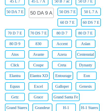
45 L 7
45 L 7 A
50 B 7 ac
50 D 7 E
50 DA 7 E
50 DS 7 E
50 L 7 A
50 DA 9 A
60 D 7 E
60 DS 7 E
70 D 7 E
70 DS 7 E
80 D 7
80 D 7 E
80 D 9
830
Accent
Aslan
Atos
Avante
Azera
Centennial
Click
Coupe
Creta
Dynasty
Elantra
Elantra XD
Entourage
Eon
Equus
Excel
Galloper
Genesis
Getz
Grace
Grand Santa Fe
Grand Starex
Grandeur
H-1
H-1 Starex