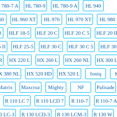
 780-7 A
HL 780-9
HL 780-9 A
HL 940
60
HL 960 XT
HL 970
HL 970 XT
HL 980
8
HLF 18-5
HLF 20 C
HLF 20 C 5
HLF 20 I
 II
HLF 25-5
HLF 30 C
HLF 30 C 5
HLF 30 
R
HX 220 L
HX 260 L
HX 260 NL
HX 300 
X 380 NL
HX 520 HD
HX 520 L
Ioniq
Matrix
Maxcruz
Mighty
NF
Palisade
R 110 LC 7
R 110 LCD 7
R 110-7
R 110-7 A
0 LC-3
R 130 LCD-3
R 130 LCM-3
R 130 W