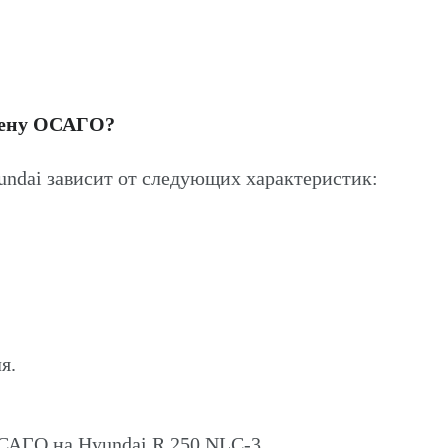
цену ОСАГО?
ndai зависит от следующих характеристик:
я.
ОСАГО на Hyundai R 250 NLC-3