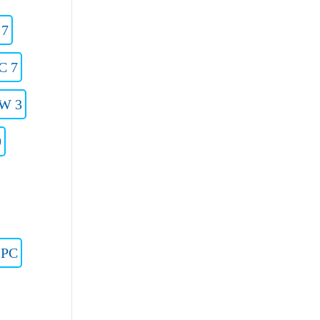
 7
C 7
 W 3
9
2PC