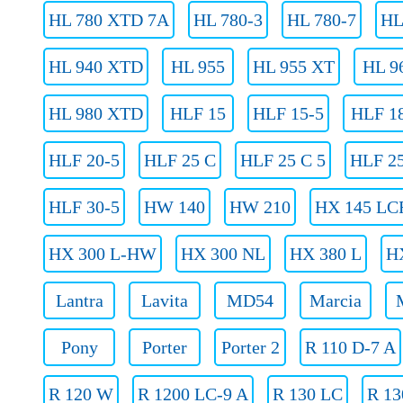
HL 780 XTD 7A
HL 780-3
HL 780-7
HL
HL 940 XTD
HL 955
HL 955 XT
HL 9
HL 980 XTD
HLF 15
HLF 15-5
HLF 1
HLF 20-5
HLF 25 C
HLF 25 C 5
HLF 25
HLF 30-5
HW 140
HW 210
HX 145 LC
HX 300 L-HW
HX 300 NL
HX 380 L
H
Lantra
Lavita
MD54
Marcia
Pony
Porter
Porter 2
R 110 D-7 A
R 120 W
R 1200 LC-9 A
R 130 LC
R 13