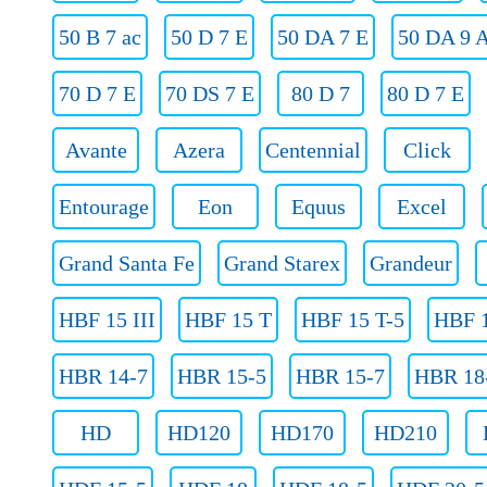
50 B 7 ac
50 D 7 E
50 DA 7 E
50 DA 9 
70 D 7 E
70 DS 7 E
80 D 7
80 D 7 E
Avante
Azera
Centennial
Click
Entourage
Eon
Equus
Excel
Grand Santa Fe
Grand Starex
Grandeur
HBF 15 III
HBF 15 T
HBF 15 T-5
HBF 1
HBR 14-7
HBR 15-5
HBR 15-7
HBR 18
HD
HD120
HD170
HD210