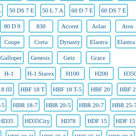
A
50 DS 7 E
50 L 7 A
60 D 7 E
60 DS 7 E
80 D 9
830
Accent
Aslan
Atos
Coupe
Creta
Dynasty
Elantra
Elantr
Galloper
Genesis
Getz
Grace
H-1
H-1 Starex
H100
H200
H35
8 III
HBF 18 T
HBF 18 T-5
HBF 20
HBF 2
-5
HBR 18-7
HBR 20-5
HBR 20-7
HBR 25-
HD35
HD35City
HD78
HDF 15
HDF 15 