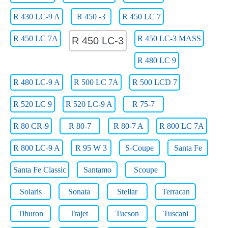
R 430 LC-9 A
R 450 -3
R 450 LC 7
R 450 LC 7A
R 450 LC-3 MASS
R 450 LC-3
R 480 LC 9
R 480 LC-9 A
R 500 LC 7A
R 500 LCD 7
R 520 LC 9
R 520 LC-9 A
R 75-7
R 80 CR-9
R 80-7
R 80-7 A
R 800 LC 7A
R 800 LC-9 A
R 95 W 3
S-Coupe
Santa Fe
Santa Fe Classic
Santamo
Scoupe
Solaris
Sonata
Stellar
Terracan
Tiburon
Trajet
Tucson
Tuscani