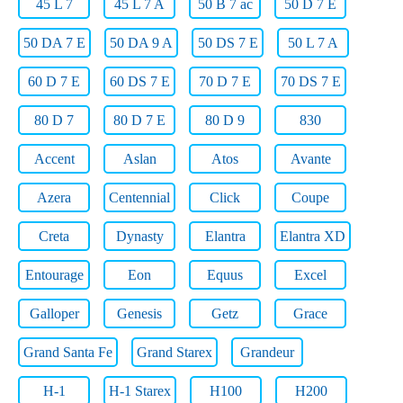
45 L 7
45 L 7 A
50 B 7 ac
50 D 7 E
50 DA 7 E
50 DA 9 A
50 DS 7 E
50 L 7 A
60 D 7 E
60 DS 7 E
70 D 7 E
70 DS 7 E
80 D 7
80 D 7 E
80 D 9
830
Accent
Aslan
Atos
Avante
Azera
Centennial
Click
Coupe
Creta
Dynasty
Elantra
Elantra XD
Entourage
Eon
Equus
Excel
Galloper
Genesis
Getz
Grace
Grand Santa Fe
Grand Starex
Grandeur
H-1
H-1 Starex
H100
H200