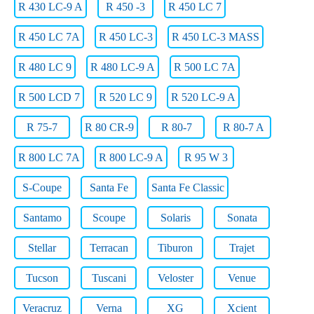
R 430 LC-9 A
R 450 -3
R 450 LC 7
R 450 LC 7A
R 450 LC-3
R 450 LC-3 MASS
R 480 LC 9
R 480 LC-9 A
R 500 LC 7A
R 500 LCD 7
R 520 LC 9
R 520 LC-9 A
R 75-7
R 80 CR-9
R 80-7
R 80-7 A
R 800 LC 7A
R 800 LC-9 A
R 95 W 3
S-Coupe
Santa Fe
Santa Fe Classic
Santamo
Scoupe
Solaris
Sonata
Stellar
Terracan
Tiburon
Trajet
Tucson
Tuscani
Veloster
Venue
Veracruz
Verna
XG
Xcient