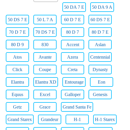
50 DA 7 E
50 DA 9 A
50 DS 7 E
50 L 7 A
60 D 7 E
60 DS 7 E
70 D 7 E
70 DS 7 E
80 D 7
80 D 7 E
80 D 9
830
Accent
Aslan
Atos
Avante
Azera
Centennial
Click
Coupe
Creta
Dynasty
Elantra
Elantra XD
Entourage
Eon
Equus
Excel
Galloper
Genesis
Getz
Grace
Grand Santa Fe
Grand Starex
Grandeur
H-1
H-1 Starex