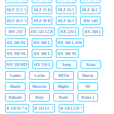
HLF 25 C 5
HLF 25 II
HLF 25-5
HLF 30 C
HLF 30 C 5
HLF 30 II
HLF 30-5
HW 140
HW 210
HX 145 LCR
HX 220 L
HX 260 L
HX 260 NL
HX 300 L
HX 300 L-HW
HX 300 NL
HX 380 L
HX 380 NL
HX 520 HD
HX 520 L
Ioniq
Kona
Lantra
Lavita
MD54
Marcia
Matrix
Maxcruz
Mighty
NF
Palisade
Pony
Porter
Porter 2
R 110 D-7 A
R 110 LC 7
R 110 LCD 7