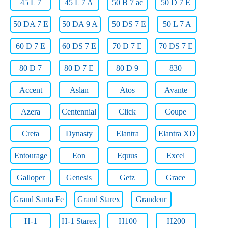
45 L 7
45 L 7 A
50 B 7 ac
50 D 7 E
50 DA 7 E
50 DA 9 A
50 DS 7 E
50 L 7 A
60 D 7 E
60 DS 7 E
70 D 7 E
70 DS 7 E
80 D 7
80 D 7 E
80 D 9
830
Accent
Aslan
Atos
Avante
Azera
Centennial
Click
Coupe
Creta
Dynasty
Elantra
Elantra XD
Entourage
Eon
Equus
Excel
Galloper
Genesis
Getz
Grace
Grand Santa Fe
Grand Starex
Grandeur
H-1
H-1 Starex
H100
H200