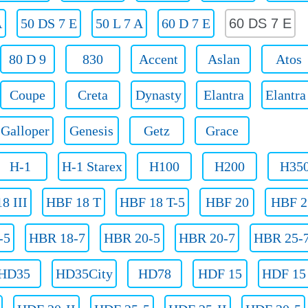
A
50 DS 7 E
50 L 7 A
60 D 7 E
60 DS 7 E
80 D 9
830
Accent
Aslan
Atos
Coupe
Creta
Dynasty
Elantra
Elantr
Galloper
Genesis
Getz
Grace
H-1
H-1 Starex
H100
H200
H35
8 III
HBF 18 T
HBF 18 T-5
HBF 20
HBF 2
-5
HBR 18-7
HBR 20-5
HBR 20-7
HBR 25-
HD35
HD35City
HD78
HDF 15
HDF 15 