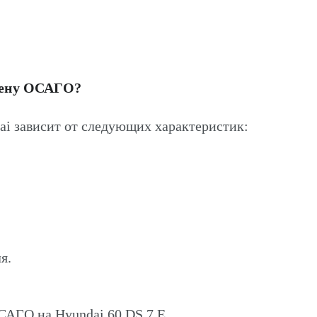
цену ОСАГО?
i зависит от следующих характеристик:
я.
САГО на Hyundai 60 DS 7 E