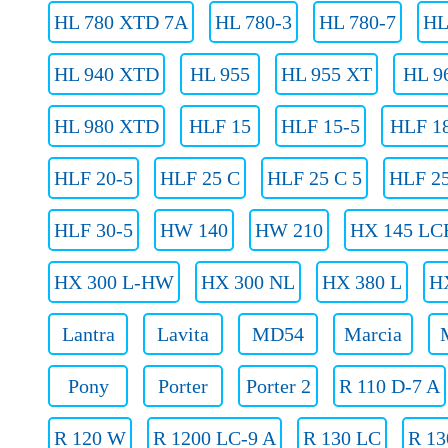
HL 780 XTD 7A
HL 780-3
HL 780-7
HL
HL 940 XTD
HL 955
HL 955 XT
HL 9
HL 980 XTD
HLF 15
HLF 15-5
HLF 1
HLF 20-5
HLF 25 C
HLF 25 C 5
HLF 25
HLF 30-5
HW 140
HW 210
HX 145 LC
HX 300 L-HW
HX 300 NL
HX 380 L
H
Lantra
Lavita
MD54
Marcia
Pony
Porter
Porter 2
R 110 D-7 A
R 120 W
R 1200 LC-9 A
R 130 LC
R 13