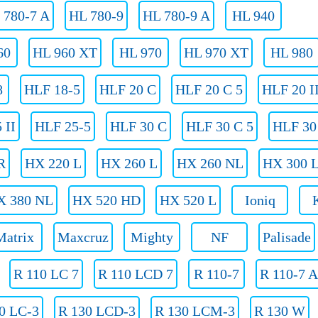
 780-7 A
HL 780-9
HL 780-9 A
HL 940
60
HL 960 XT
HL 970
HL 970 XT
HL 980
8
HLF 18-5
HLF 20 C
HLF 20 C 5
HLF 20 I
 II
HLF 25-5
HLF 30 C
HLF 30 C 5
HLF 30 
R
HX 220 L
HX 260 L
HX 260 NL
HX 300 
X 380 NL
HX 520 HD
HX 520 L
Ioniq
Matrix
Maxcruz
Mighty
NF
Palisade
R 110 LC 7
R 110 LCD 7
R 110-7
R 110-7 A
0 LC-3
R 130 LCD-3
R 130 LCM-3
R 130 W