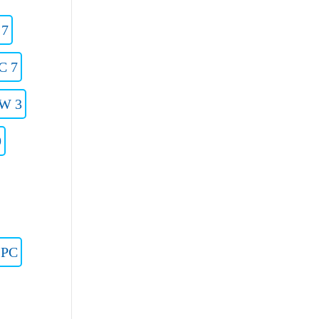
 7
C 7
 W 3
9
2PC