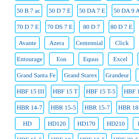
50 B 7 ac
50 D 7 E
50 DA 7 E
50 DA 9 
70 D 7 E
70 DS 7 E
80 D 7
80 D 7 E
Avante
Azera
Centennial
Click
Entourage
Eon
Equus
Excel
Grand Santa Fe
Grand Starex
Grandeur
HBF 15 III
HBF 15 T
HBF 15 T-5
HBF 1
HBR 14-7
HBR 15-5
HBR 15-7
HBR 18
HD
HD120
HD170
HD210