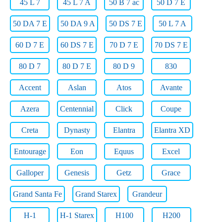
45 L 7
45 L 7 A
50 B 7 ac
50 D 7 E
50 DA 7 E
50 DA 9 A
50 DS 7 E
50 L 7 A
60 D 7 E
60 DS 7 E
70 D 7 E
70 DS 7 E
80 D 7
80 D 7 E
80 D 9
830
Accent
Aslan
Atos
Avante
Azera
Centennial
Click
Coupe
Creta
Dynasty
Elantra
Elantra XD
Entourage
Eon
Equus
Excel
Galloper
Genesis
Getz
Grace
Grand Santa Fe
Grand Starex
Grandeur
H-1
H-1 Starex
H100
H200