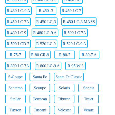
R 430 LC-9 A
R 450 -3
R 450 LC 7
R 450 LC 7A
R 450 LC-3
R 450 LC-3 MASS
R 480 LC 9
R 480 LC-9 A
R 500 LC 7A
R 500 LCD 7
R 520 LC 9
R 520 LC-9 A
R 75-7
R 80 CR-9
R 80-7
R 80-7 A
R 800 LC 7A
R 800 LC-9 A
R 95 W 3
S-Coupe
Santa Fe
Santa Fe Classic
Santamo
Scoupe
Solaris
Sonata
Stellar
Terracan
Tiburon
Trajet
Tucson
Tuscani
Veloster
Venue