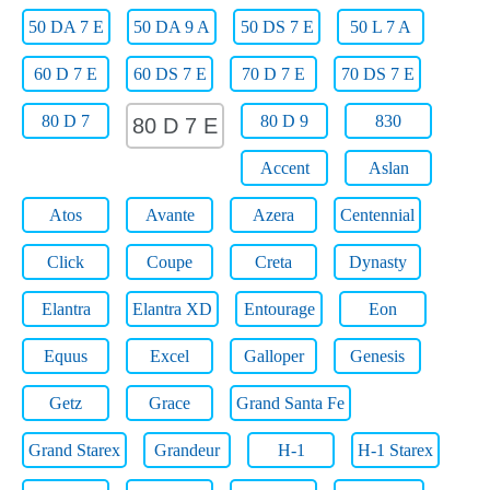
50 DA 7 E
50 DA 9 A
50 DS 7 E
50 L 7 A
60 D 7 E
60 DS 7 E
70 D 7 E
70 DS 7 E
80 D 7
80 D 9
830
80 D 7 E
Accent
Aslan
Atos
Avante
Azera
Centennial
Click
Coupe
Creta
Dynasty
Elantra
Elantra XD
Entourage
Eon
Equus
Excel
Galloper
Genesis
Getz
Grace
Grand Santa Fe
Grand Starex
Grandeur
H-1
H-1 Starex