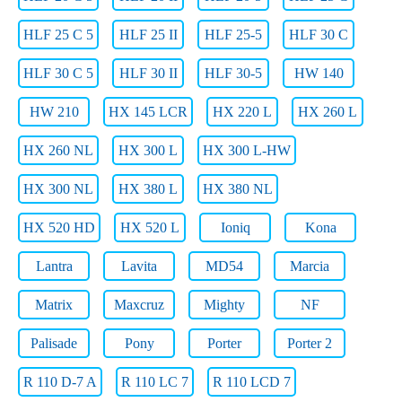
HLF 25 C 5
HLF 25 II
HLF 25-5
HLF 30 C
HLF 30 C 5
HLF 30 II
HLF 30-5
HW 140
HW 210
HX 145 LCR
HX 220 L
HX 260 L
HX 260 NL
HX 300 L
HX 300 L-HW
HX 300 NL
HX 380 L
HX 380 NL
HX 520 HD
HX 520 L
Ioniq
Kona
Lantra
Lavita
MD54
Marcia
Matrix
Maxcruz
Mighty
NF
Palisade
Pony
Porter
Porter 2
R 110 D-7 A
R 110 LC 7
R 110 LCD 7