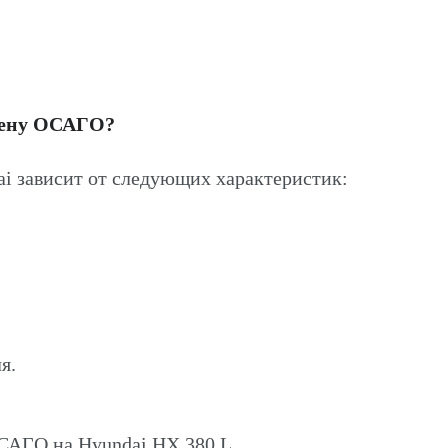
цену ОСАГО?
i зависит от следующих характеристик:
я.
ОСАГО на Hyundai HX 380 L