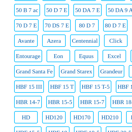
50 B 7 ac
50 D 7 E
50 DA 7 E
50 DA 9 
70 D 7 E
70 DS 7 E
80 D 7
80 D 7 E
Avante
Azera
Centennial
Click
Entourage
Eon
Equus
Excel
Grand Santa Fe
Grand Starex
Grandeur
HBF 15 III
HBF 15 T
HBF 15 T-5
HBF 1
HBR 14-7
HBR 15-5
HBR 15-7
HBR 18
HD
HD120
HD170
HD210