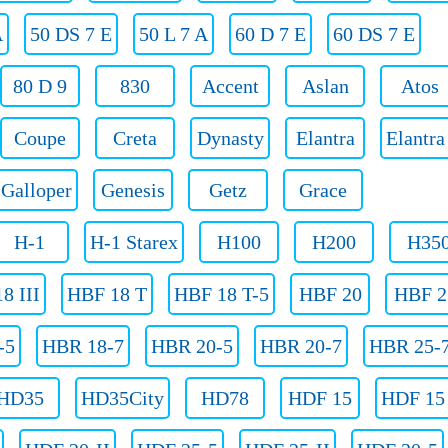
A
50 DS 7 E
50 L 7 A
60 D 7 E
60 DS 7 E
80 D 9
830
Accent
Aslan
Atos
Coupe
Creta
Dynasty
Elantra
Elantr
Galloper
Genesis
Getz
Grace
H-1
H-1 Starex
H100
H200
H35
8 III
HBF 18 T
HBF 18 T-5
HBF 20
HBF 2
-5
HBR 18-7
HBR 20-5
HBR 20-7
HBR 25-
HD35
HD35City
HD78
HDF 15
HDF 15 