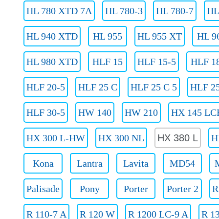
HL 780 XTD 7A
HL 780-3
HL 780-7
HL
HL 940 XTD
HL 955
HL 955 XT
HL 9
HL 980 XTD
HLF 15
HLF 15-5
HLF 1
HLF 20-5
HLF 25 C
HLF 25 C 5
HLF 25
HLF 30-5
HW 140
HW 210
HX 145 LC
HX 300 L-HW
HX 300 NL
HX 380 L
H
Kona
Lantra
Lavita
MD54
Palisade
Pony
Porter
Porter 2
R
R 110-7 A
R 120 W
R 1200 LC-9 A
R 1