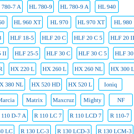
 780-7 A
HL 780-9
HL 780-9 A
HL 940
60
HL 960 XT
HL 970
HL 970 XT
HL 980
8
HLF 18-5
HLF 20 C
HLF 20 C 5
HLF 20 I
 II
HLF 25-5
HLF 30 C
HLF 30 C 5
HLF 30 
R
HX 220 L
HX 260 L
HX 260 NL
HX 300 
X 380 NL
HX 520 HD
HX 520 L
Ioniq
Marcia
Matrix
Maxcruz
Mighty
NF
 110 D-7 A
R 110 LC 7
R 110 LCD 7
R 110-7
30 LC
R 130 LC-3
R 130 LCD-3
R 130 LCM-3