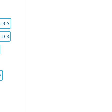
R-9 A
CD-3
3