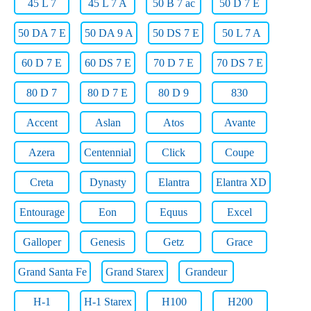
45 L 7
45 L 7 A
50 B 7 ac
50 D 7 E
50 DA 7 E
50 DA 9 A
50 DS 7 E
50 L 7 A
60 D 7 E
60 DS 7 E
70 D 7 E
70 DS 7 E
80 D 7
80 D 7 E
80 D 9
830
Accent
Aslan
Atos
Avante
Azera
Centennial
Click
Coupe
Creta
Dynasty
Elantra
Elantra XD
Entourage
Eon
Equus
Excel
Galloper
Genesis
Getz
Grace
Grand Santa Fe
Grand Starex
Grandeur
H-1
H-1 Starex
H100
H200