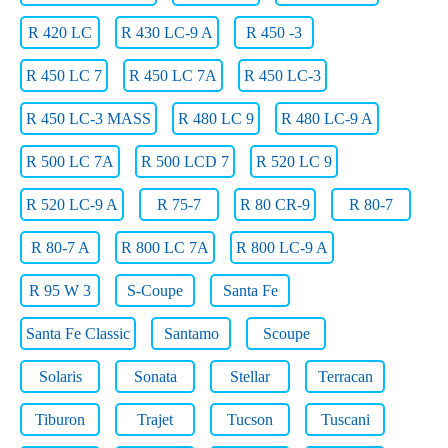
R 420 LC
R 430 LC-9 A
R 450 -3
R 450 LC 7
R 450 LC 7A
R 450 LC-3
R 450 LC-3 MASS
R 480 LC 9
R 480 LC-9 A
R 500 LC 7A
R 500 LCD 7
R 520 LC 9
R 520 LC-9 A
R 75-7
R 80 CR-9
R 80-7
R 80-7 A
R 800 LC 7A
R 800 LC-9 A
R 95 W 3
S-Coupe
Santa Fe
Santa Fe Classic
Santamo
Scoupe
Solaris
Sonata
Stellar
Terracan
Tiburon
Trajet
Tucson
Tuscani