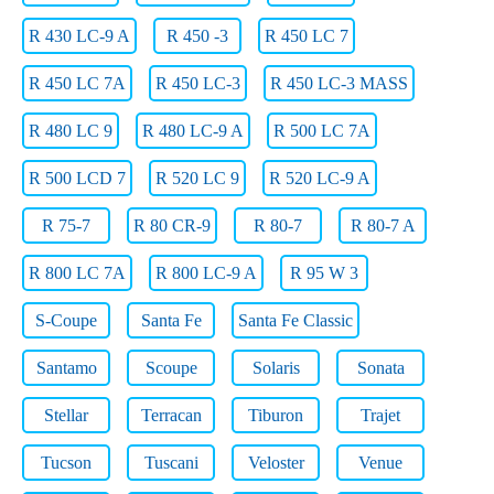
R 430 LC-9 A
R 450 -3
R 450 LC 7
R 450 LC 7A
R 450 LC-3
R 450 LC-3 MASS
R 480 LC 9
R 480 LC-9 A
R 500 LC 7A
R 500 LCD 7
R 520 LC 9
R 520 LC-9 A
R 75-7
R 80 CR-9
R 80-7
R 80-7 A
R 800 LC 7A
R 800 LC-9 A
R 95 W 3
S-Coupe
Santa Fe
Santa Fe Classic
Santamo
Scoupe
Solaris
Sonata
Stellar
Terracan
Tiburon
Trajet
Tucson
Tuscani
Veloster
Venue