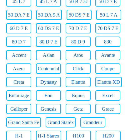
45 L 7
45 L 7 A
50 B 7 ac
50 D 7 E
50 DA 7 E
50 DA 9 A
50 DS 7 E
50 L 7 A
60 D 7 E
60 DS 7 E
70 D 7 E
70 DS 7 E
80 D 7
80 D 7 E
80 D 9
830
Accent
Aslan
Atos
Avante
Azera
Centennial
Click
Coupe
Creta
Dynasty
Elantra
Elantra XD
Entourage
Eon
Equus
Excel
Galloper
Genesis
Getz
Grace
Grand Santa Fe
Grand Starex
Grandeur
H-1
H-1 Starex
H100
H200