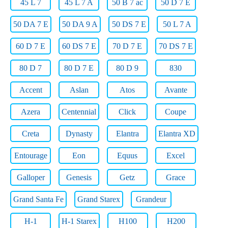
45 L 7
45 L 7 A
50 B 7 ac
50 D 7 E
50 DA 7 E
50 DA 9 A
50 DS 7 E
50 L 7 A
60 D 7 E
60 DS 7 E
70 D 7 E
70 DS 7 E
80 D 7
80 D 7 E
80 D 9
830
Accent
Aslan
Atos
Avante
Azera
Centennial
Click
Coupe
Creta
Dynasty
Elantra
Elantra XD
Entourage
Eon
Equus
Excel
Galloper
Genesis
Getz
Grace
Grand Santa Fe
Grand Starex
Grandeur
H-1
H-1 Starex
H100
H200