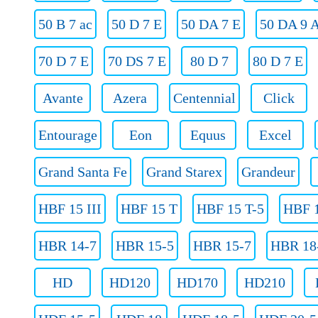
50 B 7 ac
50 D 7 E
50 DA 7 E
50 DA 9 
70 D 7 E
70 DS 7 E
80 D 7
80 D 7 E
Avante
Azera
Centennial
Click
Entourage
Eon
Equus
Excel
Grand Santa Fe
Grand Starex
Grandeur
HBF 15 III
HBF 15 T
HBF 15 T-5
HBF 1
HBR 14-7
HBR 15-5
HBR 15-7
HBR 18
HD
HD120
HD170
HD210