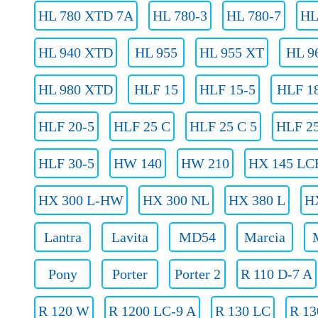
HL 780 XTD 7A
HL 780-3
HL 780-7
HL
HL 940 XTD
HL 955
HL 955 XT
HL 9
HL 980 XTD
HLF 15
HLF 15-5
HLF 1
HLF 20-5
HLF 25 C
HLF 25 C 5
HLF 25
HLF 30-5
HW 140
HW 210
HX 145 LC
HX 300 L-HW
HX 300 NL
HX 380 L
H
Lantra
Lavita
MD54
Marcia
Pony
Porter
Porter 2
R 110 D-7 A
R 120 W
R 1200 LC-9 A
R 130 LC
R 13