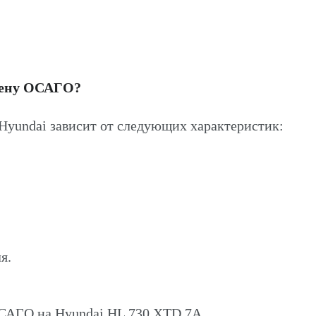
цену ОСАГО?
yundai зависит от следующих характеристик:
я.
ОСАГО на Hyundai HL 730 XTD 7A