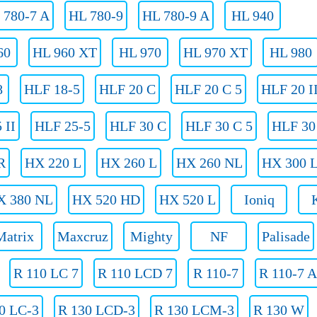
 780-7 A
HL 780-9
HL 780-9 A
HL 940
60
HL 960 XT
HL 970
HL 970 XT
HL 980
8
HLF 18-5
HLF 20 C
HLF 20 C 5
HLF 20 I
 II
HLF 25-5
HLF 30 C
HLF 30 C 5
HLF 30 
R
HX 220 L
HX 260 L
HX 260 NL
HX 300 
X 380 NL
HX 520 HD
HX 520 L
Ioniq
Matrix
Maxcruz
Mighty
NF
Palisade
R 110 LC 7
R 110 LCD 7
R 110-7
R 110-7 A
0 LC-3
R 130 LCD-3
R 130 LCM-3
R 130 W