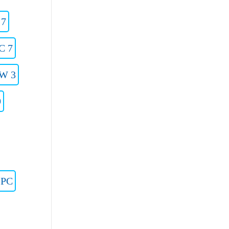
 7
C 7
 W 3
9
2PC