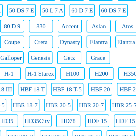
A
50 DS 7 E
50 L 7 A
60 D 7 E
60 DS 7 E
80 D 9
830
Accent
Aslan
Atos
Coupe
Creta
Dynasty
Elantra
Elantr
Galloper
Genesis
Getz
Grace
H-1
H-1 Starex
H100
H200
H35
8 III
HBF 18 T
HBF 18 T-5
HBF 20
HBF 2
-5
HBR 18-7
HBR 20-5
HBR 20-7
HBR 25-
HD35
HD35City
HD78
HDF 15
HDF 15 