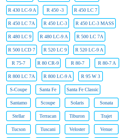
R 430 LC-9 A
R 450 -3
R 450 LC 7
R 450 LC 7A
R 450 LC-3
R 450 LC-3 MASS
R 480 LC 9
R 480 LC-9 A
R 500 LC 7A
R 500 LCD 7
R 520 LC 9
R 520 LC-9 A
R 75-7
R 80 CR-9
R 80-7
R 80-7 A
R 800 LC 7A
R 800 LC-9 A
R 95 W 3
S-Coupe
Santa Fe
Santa Fe Classic
Santamo
Scoupe
Solaris
Sonata
Stellar
Terracan
Tiburon
Trajet
Tucson
Tuscani
Veloster
Venue