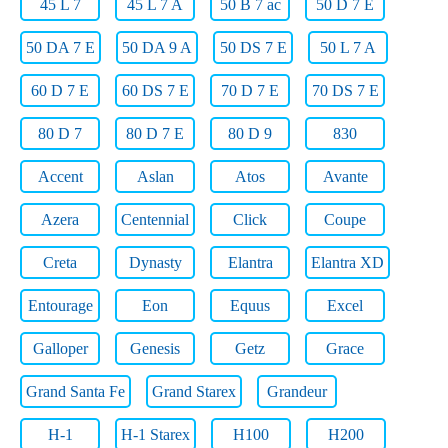
45 L 7
45 L 7 A
50 B 7 ac
50 D 7 E
50 DA 7 E
50 DA 9 A
50 DS 7 E
50 L 7 A
60 D 7 E
60 DS 7 E
70 D 7 E
70 DS 7 E
80 D 7
80 D 7 E
80 D 9
830
Accent
Aslan
Atos
Avante
Azera
Centennial
Click
Coupe
Creta
Dynasty
Elantra
Elantra XD
Entourage
Eon
Equus
Excel
Galloper
Genesis
Getz
Grace
Grand Santa Fe
Grand Starex
Grandeur
H-1
H-1 Starex
H100
H200