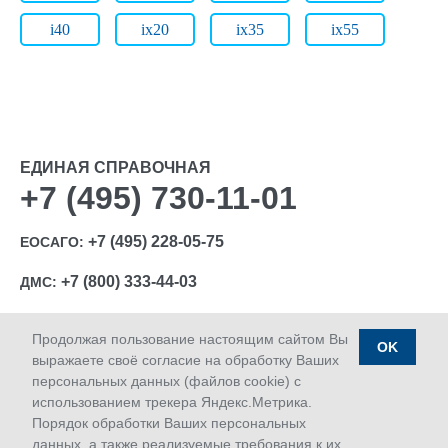
i40
ix20
ix35
ix55
ЕДИНАЯ СПРАВОЧНАЯ
+7 (495) 730-11-01
+7 (495) 228-05-75
ЕОСАГО:
+7 (800) 333-44-03
ДМС:
Продолжая пользование настоящим сайтом Вы
OK
выражаете своё согласие на обработку Ваших
персональных данных (файлов cookie) с
Ⓒ 1992-2026 АО «МАКС»
использованием трекера Яндекс.Метрика.
Лицензии Банка России: ОС № 1427-03, ОС № 1427-04,
Порядок обработки Ваших персональных
ОС № 1427-05, СЛ № 1427, СИ № 1427, ПС № 1427 от
данных, а также реализуемые требования к их