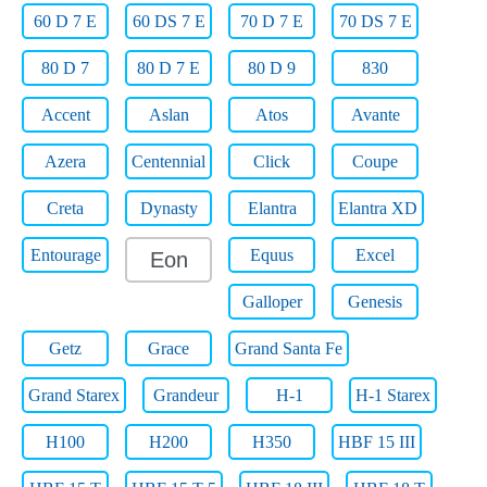
60 D 7 E
60 DS 7 E
70 D 7 E
70 DS 7 E
80 D 7
80 D 7 E
80 D 9
830
Accent
Aslan
Atos
Avante
Azera
Centennial
Click
Coupe
Creta
Dynasty
Elantra
Elantra XD
Entourage
Equus
Excel
Eon
Galloper
Genesis
Getz
Grace
Grand Santa Fe
Grand Starex
Grandeur
H-1
H-1 Starex
H100
H200
H350
HBF 15 III