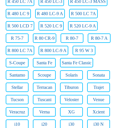
R 450 LC 7A
R 450 LC-3
R 450 LC-3 MASS
R 480 LC 9
R 480 LC-9 A
R 500 LC 7A
R 500 LCD 7
R 520 LC 9
R 520 LC-9 A
R 75-7
R 80 CR-9
R 80-7
R 80-7 A
R 800 LC 7A
R 800 LC-9 A
R 95 W 3
S-Coupe
Santa Fe
Santa Fe Classic
Santamo
Scoupe
Solaris
Sonata
Stellar
Terracan
Tiburon
Trajet
Tucson
Tuscani
Veloster
Venue
Veracruz
Verna
XG
Xcient
i10
i20
i30
i30 N