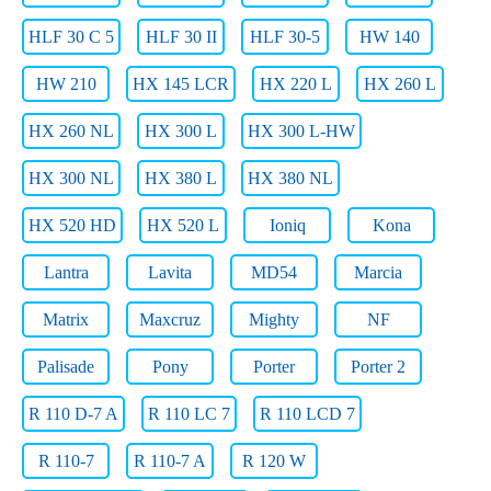
HLF 30 C 5
HLF 30 II
HLF 30-5
HW 140
HW 210
HX 145 LCR
HX 220 L
HX 260 L
HX 260 NL
HX 300 L
HX 300 L-HW
HX 300 NL
HX 380 L
HX 380 NL
HX 520 HD
HX 520 L
Ioniq
Kona
Lantra
Lavita
MD54
Marcia
Matrix
Maxcruz
Mighty
NF
Palisade
Pony
Porter
Porter 2
R 110 D-7 A
R 110 LC 7
R 110 LCD 7
R 110-7
R 110-7 A
R 120 W