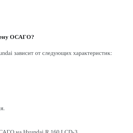
цену ОСАГО?
ndai зависит от следующих характеристик:
я.
ОСАГО на Hyundai R 160 LCD-3