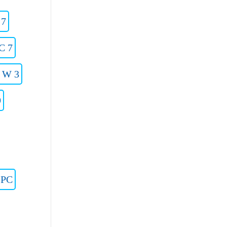
 7
C 7
 W 3
9
2PC