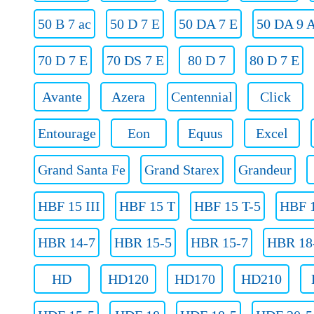
50 B 7 ac
50 D 7 E
50 DA 7 E
50 DA 9 
70 D 7 E
70 DS 7 E
80 D 7
80 D 7 E
Avante
Azera
Centennial
Click
Entourage
Eon
Equus
Excel
Grand Santa Fe
Grand Starex
Grandeur
HBF 15 III
HBF 15 T
HBF 15 T-5
HBF 1
HBR 14-7
HBR 15-5
HBR 15-7
HBR 18
HD
HD120
HD170
HD210