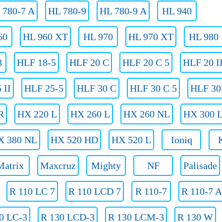
 780-7 A
HL 780-9
HL 780-9 A
HL 940
60
HL 960 XT
HL 970
HL 970 XT
HL 980
8
HLF 18-5
HLF 20 C
HLF 20 C 5
HLF 20 I
 II
HLF 25-5
HLF 30 C
HLF 30 C 5
HLF 30 
R
HX 220 L
HX 260 L
HX 260 NL
HX 300 
X 380 NL
HX 520 HD
HX 520 L
Ioniq
Matrix
Maxcruz
Mighty
NF
Palisade
R 110 LC 7
R 110 LCD 7
R 110-7
R 110-7 A
0 LC-3
R 130 LCD-3
R 130 LCM-3
R 130 W