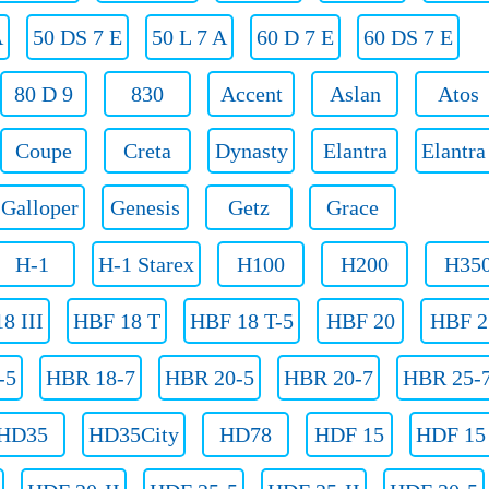
A
50 DS 7 E
50 L 7 A
60 D 7 E
60 DS 7 E
80 D 9
830
Accent
Aslan
Atos
Coupe
Creta
Dynasty
Elantra
Elantr
Galloper
Genesis
Getz
Grace
H-1
H-1 Starex
H100
H200
H35
8 III
HBF 18 T
HBF 18 T-5
HBF 20
HBF 2
-5
HBR 18-7
HBR 20-5
HBR 20-7
HBR 25-
HD35
HD35City
HD78
HDF 15
HDF 15 