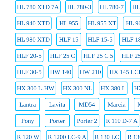
HL 780 XTD 7A
HL 780-3
HL 780-7
HL
HL 940 XTD
HL 955
HL 955 XT
HL 9
HL 980 XTD
HLF 15
HLF 15-5
HLF 1
HLF 20-5
HLF 25 C
HLF 25 C 5
HLF 25
HLF 30-5
HW 140
HW 210
HX 145 LC
HX 300 L-HW
HX 300 NL
HX 380 L
H
Lantra
Lavita
MD54
Marcia
Pony
Porter
Porter 2
R 110 D-7 A
R 120 W
R 1200 LC-9 A
R 130 LC
R 13